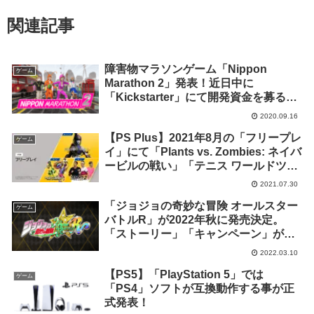
関連記事
障害物マラソンゲーム「Nippon
ゲーム
Marathon 2」発表！近日中に
「Kickstarter」にて開発資金を募る事
が明らかに
2020.09.16
【PS Plus】2021年8月の「フリープレ
ゲーム
イ」にて「Plants vs. Zombies: ネイバ
ービルの戦い」「テニス ワールドツア
ー 2」「ハンターズアリーナ：レジェ
2021.07.30
ンド」等3タイトルの配信が決定！
「ジョジョの奇妙な冒険 オールスター
ゲーム
バトルR」が2022年秋に発売決定。
「ストーリー」「キャンペーン」が削
除され新モードが追加
2022.03.10
【PS5】「PlayStation 5」では
ゲーム
「PS4」ソフトが互換動作する事が正
式発表！