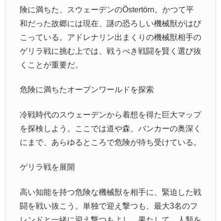
険に満ちた、スウェーデンのÖstertörn。かつて平
和だった故郷には現在、謎の恐ろしい機械獣がはび
こっている。アドレナリン出まくりの機械獣相手の
ゲリラ戦に挑む上では、戦うべき戦闘を賢く選び抜
くことが重要だ。
危険に満ちたオープンワールドを探索
冷戦時代のスウェーデンから着想を得た巨大マップ
を探検しよう。ここでは道や森、バンカーの奥深く
にまで、あらゆるところで危険が待ち受けている。
ゲリラ戦を展開
高い知能を持つ危険な機械獣を相手に、緊迫した戦
闘を戦い抜こう。単独で迎え撃つも、最大3名のフ
レンドと一緒に迎え撃つもよし。果たして、人類を