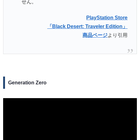
せん。
PlayStation Store
「Black Desert: Traveler Edition」
商品ページ
より引用
Generation Zero