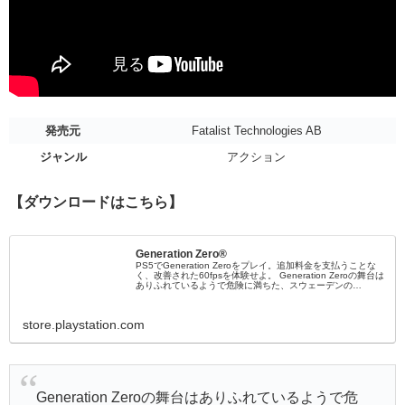
発売元
Fatalist Technologies AB
ジャンル
アクション
【ダウンロードはこちら】
Generation Zero®
PS5でGeneration Zeroをプレイ。追加料金を支払うことな
く、改善された60fpsを体験せよ。 Generation Zeroの舞台は
ありふれているようで危険に満ちた、スウェーデンの
Östertörn。かつて平和だった故郷には現在、謎の恐ろしい機
械獣がはびこっている。アドレナリン出まくりの機械獣相手
のゲリラ...
store.playstation.com
Generation Zeroの舞台はありふれているようで危