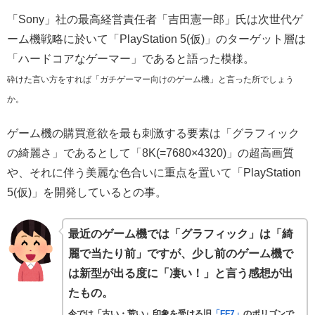
「Sony」社の最高経営責任者「吉田憲一郎」氏は次世代ゲ
ーム機戦略に於いて「PlayStation 5(仮)」のターゲット層は
「ハードコアなゲーマー」であると語った模様。
砕けた言い方をすれば「ガチゲーマー向けのゲーム機」と言った所でしょう
か。
ゲーム機の購買意欲を最も刺激する要素は「グラフィック
の綺麗さ」であるとして「8K(=7680×4320)」の超高画質
や、それに伴う美麗な色合いに重点を置いて「PlayStation
5(仮)」を開発しているとの事。
最近のゲーム機では「グラフィック」は「綺
麗で当たり前」ですが、少し前のゲーム機で
は新型が出る度に「凄い！」と言う感想が出
たもの。
今では「古い・荒い」印象を受ける旧
「FF7」
のポリゴンで