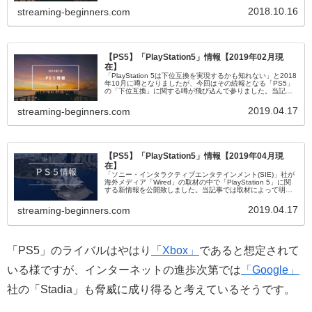
た。
2018.10.16
streaming-beginners.com
【PS5】「PlayStation5」情報【2019年02月現
在】
「PlayStation 5は下位互換を実現するかも知れない」と2018
年10月に噂となりましたが、今回はその続報となる「PS5」
の「下位互換」に関する噂が飛び込んで参りました。当記事
は「PS5」の「下位互換性」に関する2019年2月時点の情報
を扱った記事となります。
2019.04.17
streaming-beginners.com
【PS5】「PlayStation5」情報【2019年04月現
在】
「ソニー・インタラクティブエンタテインメント(SIE)」社が
海外メディア「Wired」の取材の中で「PlayStation 5」に関
する新情報を公開致しました。当記事では取材によって明ら
かになった2019年4月現在に於ける「PS5(仮名)」の新情報に
ついて簡単にまとめました。
2019.04.17
streaming-beginners.com
「PS5」のライバルはやはり
「Xbox」
であると想定されて
いる様ですが、インターネットの進歩次第では
「Google」
社の「Stadia」も脅威に成り得ると考えているそうです。