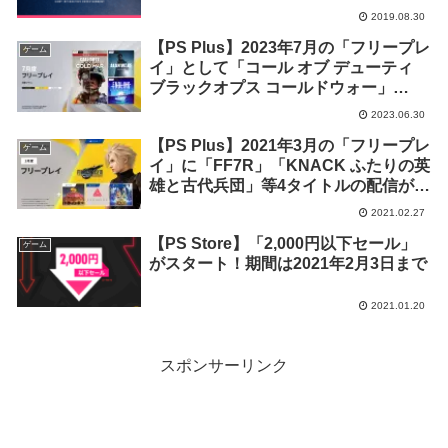
2019.08.30
【PS Plus】2023年7月の「フリープレ
ゲーム
イ」として「コール オブ デューティ
ブラックオプス コールドウォー」
「Alan Wake Remastered」等3タイト
2023.06.30
ルの配信が決定！
【PS Plus】2021年3月の「フリープレ
ゲーム
イ」に「FF7R」「KNACK ふたりの英
雄と古代兵団」等4タイトルの配信が決
定！
2021.02.27
【PS Store】「2,000円以下セール」
ゲーム
がスタート！期間は2021年2月3日まで
2021.01.20
スポンサーリンク