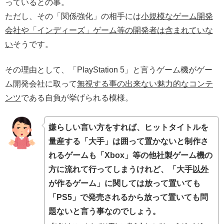
っているとの事。
ただし、その「関係強化」の相手には
小規模なゲーム開発
会社や「インディーズ」ゲーム等の開発者は含まれていな
い
そうです。
その理由として、「PlayStation 5」と言うゲーム機がゲー
ム開発会社に取って
無視する事の出来ない魅力的なコンテ
ンツ
である自負が挙げられる模様。
嫌らしい言い方をすれば、ヒットタイトルを
量産する「大手」は囲って置かないと制作さ
れるゲームも「Xbox」等の他社製ゲーム機の
方に流れて行ってしまうけれど、「大手
以外
が作るゲーム
」
に関しては放って置いても
「PS5」で発売されるから放って置いても問
題ないと言う事なのでしょう。