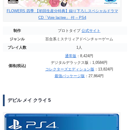
FLOWERS 四季 【初回生産分特典】録り下ろしスペシャルドラマ
CD「Voie lactee」 付 – PS4
制作
プロトタイプ
公式サイト
ジャンル
百合系ミステリィアドベンチャーゲーム
プレイ人数
1人
通常版
：8,424円
デジタルデラックス版：1,0584円
価格(税込)
コレクターズエディション版
：13,824円
最強パッケージ版
：27,864円
デビル メイ クライ 5