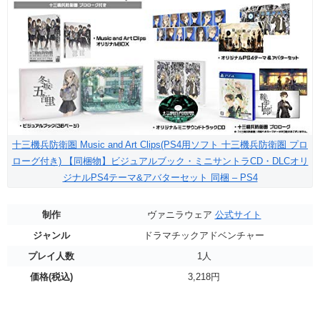
十三機兵防衛圏 Music and Art Clips(PS4用ソフト 十三機兵防衛圏 プロ
ローグ付き) 【同梱物】ビジュアルブック・ミニサントラCD・DLCオリ
ジナルPS4テーマ&アバターセット 同梱 – PS4
制作
ヴァニラウェア
公式サイト
ジャンル
ドラマチックアドベンチャー
プレイ人数
1人
価格(税込)
3,218円