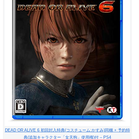
DEAD OR ALIVE 6 初回封入特典(コスチューム:かすみ)同梱 + 予約特
典(追加キャラクター「女天狗」使用権)付 – PS4