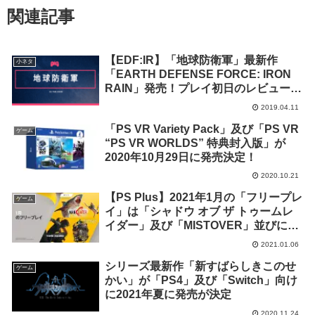
関連記事
【EDF:IR】「地球防衛軍」最新作
小ネタ
「EARTH DEFENSE FORCE: IRON
RAIN」発売！プレイ初日のレビュー公
開！【設定解説有】
2019.04.11
「PS VR Variety Pack」及び「PS VR
ゲーム
“PS VR WORLDS” 特典封入版」が
2020年10月29日に発売決定！
2020.10.21
【PS Plus】2021年1月の「フリープレ
ゲーム
イ」は「シャドウ オブ ザ トゥームレ
イダー」及び「MISTOVER」並びに
「PS5」版「Maneater」等3タイトル
2021.01.06
シリーズ最新作「新すばらしきこのせ
ゲーム
かい」が「PS4」及び「Switch」向け
に2021年夏に発売が決定
2020.11.24