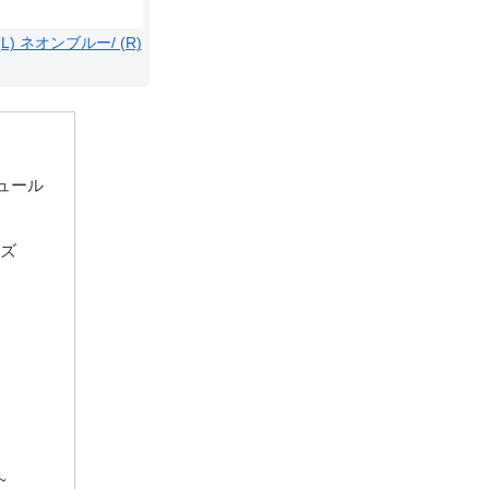
(L) ネオンブルー/ (R)
ジュール
ーズ
~