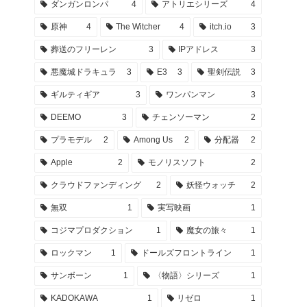
ダンガンロンパ
4
アトリエシリーズ
4
原神
4
The Witcher
4
itch.io
3
葬送のフリーレン
3
IPアドレス
3
悪魔城ドラキュラ
3
E3
3
聖剣伝説
3
ギルティギア
3
ワンパンマン
3
DEEMO
3
チェンソーマン
2
プラモデル
2
Among Us
2
分配器
2
Apple
2
モノリスソフト
2
クラウドファンディング
2
妖怪ウォッチ
2
無双
1
実写映画
1
コジマプロダクション
1
魔女の旅々
1
ロックマン
1
ドールズフロントライン
1
サンボーン
1
〈物語〉シリーズ
1
KADOKAWA
1
リゼロ
1