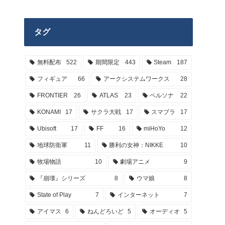
タグ
無料配布
522
期間限定
443
Steam
187
フィギュア
66
アークシステムワークス
28
FRONTIER
26
ATLAS
23
ペルソナ
22
KONAMI
17
サクラ大戦
17
スマブラ
17
Ubisoft
17
FF
16
miHoYo
12
地球防衛軍
11
勝利の女神：NIKKE
10
牧場物語
10
劇場アニメ
9
『崩壊』シリーズ
8
ウマ娘
8
State of Play
7
インターネット
7
アイマス
6
ねんどろいど
5
オーディオ
5