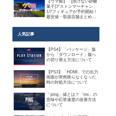
【ウマ娘】「[溶けない砂糖
菓子]アストンマーチャン」
1/7フィギュアが予約開始！
最安値・取扱店舗まとめ
【2027年9月発売】
人気記事
【PS4】「パッケージ」版
から「ダウンロード」版へ
の切り替え方法について
【PS3】「HDMI」での出力
画面が突然映らなくなった
時の対処方法について
「ping」値とは？「ms」の
意味や応答速度の改善方法
について