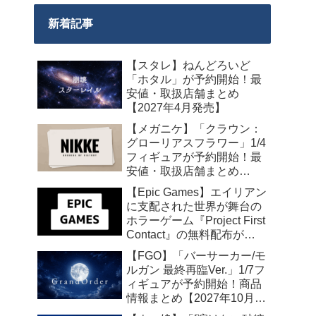
新着記事
【スタレ】ねんどろいど
「ホタル」が予約開始！最
安値・取扱店舗まとめ
【2027年4月発売】
【メガニケ】「クラウン：
グローリアスフラワー」1/4
フィギュアが予約開始！最
安値・取扱店舗まとめ
【2027年5月発売】
【Epic Games】エイリアン
に支配された世界が舞台の
ホラーゲーム『Project First
Contact』の無料配布が
2026年8月18日午前7時まで
【FGO】「バーサーカー/モ
の期間限定で開始
ルガン 最終再臨Ver.」1/7フ
ィギュアが予約開始！商品
情報まとめ【2027年10月発
売】