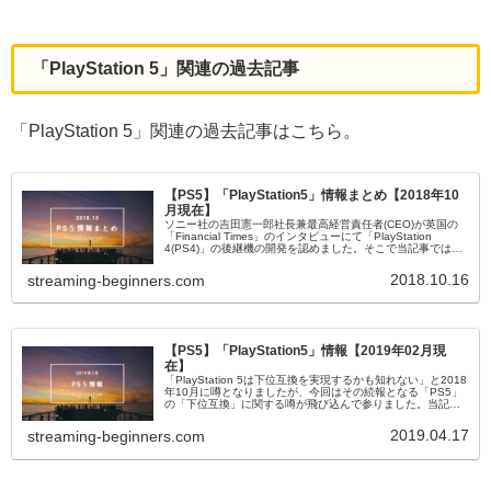
「PlayStation 5」関連の過去記事
「PlayStation 5」関連の過去記事はこちら。
【PS5】「PlayStation5」情報まとめ【2018年10
月現在】
ソニー社の吉田憲一郎社長兼最高経営責任者(CEO)が英国の
「Financial Times」のインタビューにて「PlayStation
4(PS4)」の後継機の開発を認めました。そこで当記事では
「PlayStation 4(PS5)」情報を管理人なりにまとめてみまし
た。
2018.10.16
streaming-beginners.com
【PS5】「PlayStation5」情報【2019年02月現
在】
「PlayStation 5は下位互換を実現するかも知れない」と2018
年10月に噂となりましたが、今回はその続報となる「PS5」
の「下位互換」に関する噂が飛び込んで参りました。当記事
は「PS5」の「下位互換性」に関する2019年2月時点の情報
を扱った記事となります。
2019.04.17
streaming-beginners.com