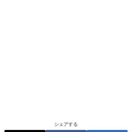
シェアする