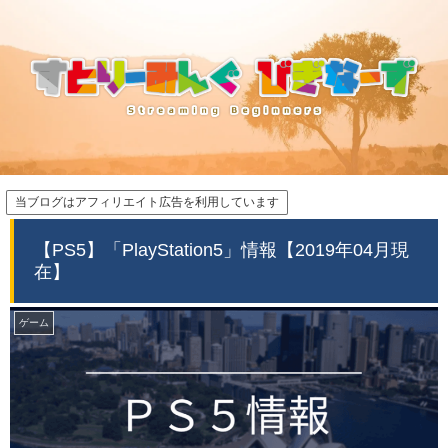
当ブログはアフィリエイト広告を利用しています
【PS5】「PlayStation5」情報【2019年04月現
在】
ゲーム