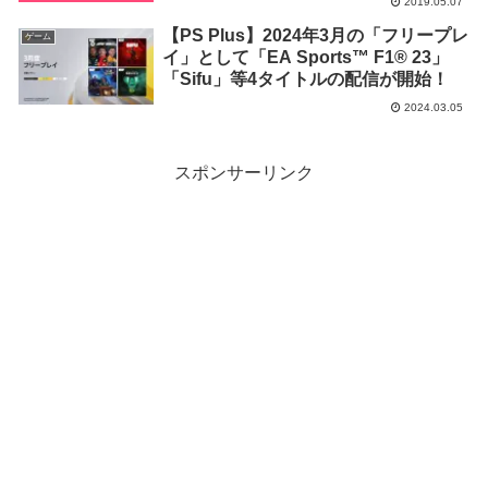
2019.05.07
【PS Plus】2024年3月の「フリープレ
ゲーム
イ」として「EA Sports™ F1® 23」
「Sifu」等4タイトルの配信が開始！
2024.03.05
スポンサーリンク