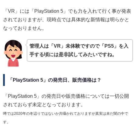
「VR」には「PlayStation 5」でも力を入れて行く事が発表
されておりますが、現時点では具体的な新情報は明らかと
なっておりません。
管理人は「VR」未体験ですので「PS5」を入
手する頃には是非試してみたいですね。
「PlayStation 5」の発売日、販売価格は？
「PlayStation 5」の発売日や販売価格については一切公開
されておらず未定となっております。
噂では2020年の冬辺りではないか共囁かれておりますが真実は未だ闇の中で
す。