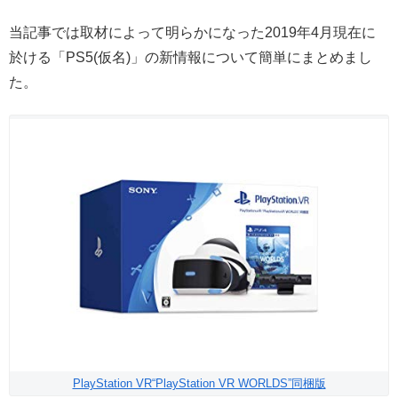
当記事では取材によって明らかになった2019年4月現在に
於ける「PS5(仮名)」の新情報について簡単にまとめまし
た。
PlayStation VR“PlayStation VR WORLDS”同梱版