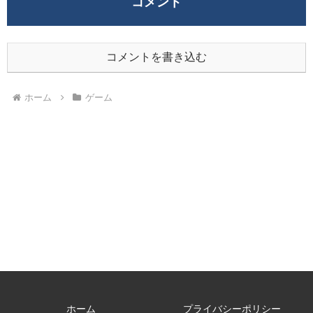
コメント
コメントを書き込む
ホーム
ゲーム
ホーム
プライバシーポリシー