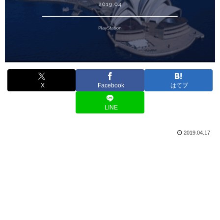
X
Facebook
はてブ
LINE
2019.04.17