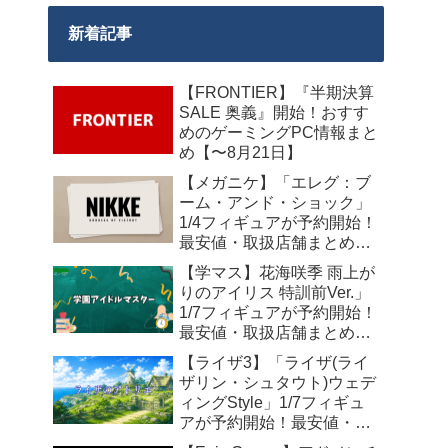
新着記事
【FRONTIER】『半期決算
SALE 奥義』開始！おすす
めのゲーミングPC情報まと
め【〜8月21日】
【メガニケ】「エレグ：ブ
ーム・アンド・ショック」
1/4フィギュアが予約開始！
最安値・取扱店舗まとめ
【2027年10月発売】
【学マス】花海咲季 雨上が
りのアイリス 特訓前Ver.」
1/7フィギュアが予約開始！
最安値・取扱店舗まとめ
【2027年4月発売】
【ライザ3】「ライザ(ライ
ザリン・シュタウト)ウェデ
ィングStyle」1/7フィギュ
アが予約開始！最安値・取
扱店舗まとめ【2027年4月