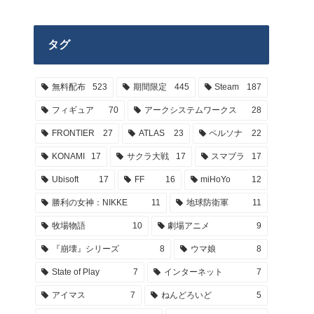
タグ
無料配布
523
期間限定
445
Steam
187
フィギュア
70
アークシステムワークス
28
FRONTIER
27
ATLAS
23
ペルソナ
22
KONAMI
17
サクラ大戦
17
スマブラ
17
Ubisoft
17
FF
16
miHoYo
12
勝利の女神：NIKKE
11
地球防衛軍
11
牧場物語
10
劇場アニメ
9
『崩壊』シリーズ
8
ウマ娘
8
State of Play
7
インターネット
7
アイマス
7
ねんどろいど
5