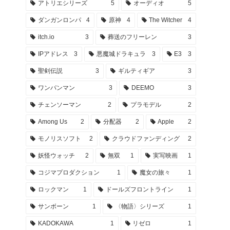
アトリエシリーズ
5
オーディオ
5
ダンガンロンパ
4
原神
4
The Witcher
4
itch.io
3
葬送のフリーレン
3
IPアドレス
3
悪魔城ドラキュラ
3
E3
3
聖剣伝説
3
ギルティギア
3
ワンパンマン
3
DEEMO
3
チェンソーマン
2
プラモデル
2
Among Us
2
分配器
2
Apple
2
モノリスソフト
2
クラウドファンディング
2
妖怪ウォッチ
2
無双
1
実写映画
1
コジマプロダクション
1
魔女の旅々
1
ロックマン
1
ドールズフロントライン
1
サンボーン
1
〈物語〉シリーズ
1
KADOKAWA
1
リゼロ
1