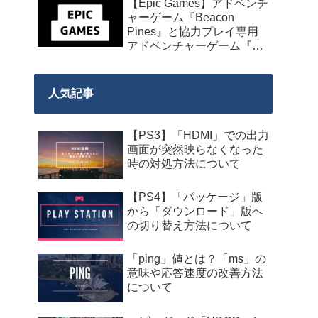
【Epic Games】アドベンチ
発売】
ャーゲーム『Beacon
Pines』と協力プレイ専用
アドベンチャーゲーム『We
Were Here Together』の無
料配布が来週2026年8月14
日午前0時までの期間限定
人気記事
で開始！
【PS3】「HDMI」での出力
画面が突然映らなくなった
時の対処方法について
【PS4】「パッケージ」版
から「ダウンロード」版へ
の切り替え方法について
「ping」値とは？「ms」の
意味や応答速度の改善方法
について