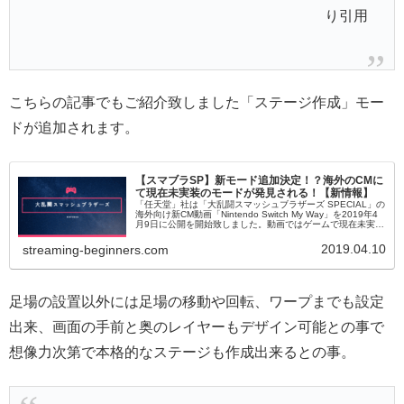
り引用
こちらの記事でもご紹介致しました「ステージ作成」モー
ドが追加されます。
【スマブラSP】新モード追加決定！？海外のCMに
て現在未実装のモードが発見される！【新情報】
「任天堂」社は「大乱闘スマッシュブラザーズ SPECIAL」の
海外向け新CM動画「Nintendo Switch My Way」を2019年4
月9日に公開を開始致しました。動画ではゲームで現在未実装
の新モード？の存在が明らかとなり、これからのアップデー
トにて追加される可能性が示唆されました。
2019.04.10
streaming-beginners.com
足場の設置以外には足場の移動や回転、ワープまでも設定
出来、画面の手前と奥のレイヤーもデザイン可能との事で
想像力次第で本格的なステージも作成出来るとの事。