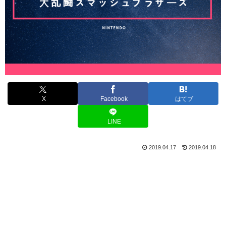
X
Facebook
はてブ
LINE
2019.04.17
2019.04.18