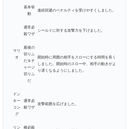
基本挙
連続回避のペナルティを受けやすくしました。
動
通常必
シールドに対する攻撃力を下げました。
殺ワザ
最後の
マリ
切りふ
オ
開始時に周囲の相手をスローにする時間を長く
だ＆チ
しました。開始時のスロー中、相手の動きがよ
ャージ
り遅くなるようにしました。
切りふ
だ
ドン
キー
通常必
攻撃範囲を広げました。
コン
殺ワザ
グ
リン
横必殺