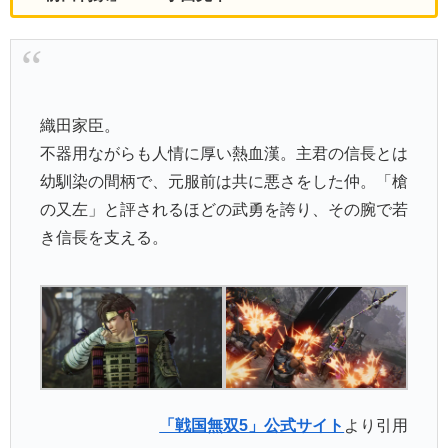
織田家臣。
不器用ながらも人情に厚い熱血漢。主君の信長とは
幼馴染の間柄で、元服前は共に悪さをした仲。「槍
の又左」と評されるほどの武勇を誇り、その腕で若
き信長を支える。
「戦国無双5」公式サイト
より引用