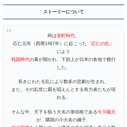
ストーリーについて
時は
室町時代
。
応仁元年（西暦1467年）に起こった
「応仁の乱」
により
戦国時代
の幕が開かれ、下剋上が日本の各地で横行
した。
長きにわたる乱により数多の悲劇が生まれ、
また、その乱世に覇を唱えんとする有力者たちが現
れる。
そんな中、天下を狙う大名の筆頭格である
今川義元
が、隣国の小大名の嫡子、