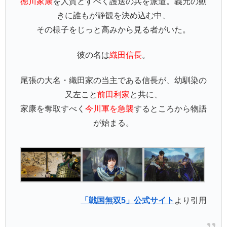
徳川家康
を人質とすべく護送の兵を派遣。義元の動
きに誰もが静観を決め込む中、
その様子をじっと高みから見る者がいた。
彼の名は
織田信長
。
尾張の大名・織田家の当主である信長が、幼馴染の
又左こと
前田利家
と共に、
家康を奪取すべく
今川軍を急襲
するところから物語
が始まる。
「戦国無双5」公式サイト
より引用