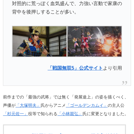
対照的に荒っぽく血気盛んで、力強い言動で家康の
背中を後押しすることが多い。
「戦国無双5」公式サイト
より引用
前作までの「最強の武将」では無く「発展途上」の姿を描くべく、
声優が
「大塚明夫」
氏からアニメ
「ゴールデンカムイ」
の主人公
「杉元佐一」
役等で知られる
「小林親弘」
氏に変更となりました。