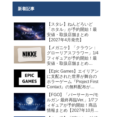
新着記事
【スタレ】ねんどろいど
「ホタル」が予約開始！最
安値・取扱店舗まとめ
【2027年4月発売】
【メガニケ】「クラウン：
グローリアスフラワー」1/4
フィギュアが予約開始！最
安値・取扱店舗まとめ
【2027年5月発売】
【Epic Games】エイリアン
に支配された世界が舞台の
ホラーゲーム『Project First
Contact』の無料配布が
2026年8月18日午前7時まで
【FGO】「バーサーカー/モ
の期間限定で開始
ルガン 最終再臨Ver.」1/7フ
ィギュアが予約開始！商品
情報まとめ【2027年10月発
売】