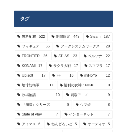
タグ
無料配布
522
期間限定
443
Steam
187
フィギュア
66
アークシステムワークス
28
FRONTIER
26
ATLAS
23
ペルソナ
22
KONAMI
17
サクラ大戦
17
スマブラ
17
Ubisoft
17
FF
16
miHoYo
12
地球防衛軍
11
勝利の女神：NIKKE
10
牧場物語
10
劇場アニメ
9
『崩壊』シリーズ
8
ウマ娘
8
State of Play
7
インターネット
7
アイマス
6
ねんどろいど
5
オーディオ
5