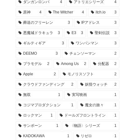
ダンガンロンパ
4
アトリエシリーズ
4
原神
4
The Witcher
4
itch.io
3
葬送のフリーレン
3
IPアドレス
3
悪魔城ドラキュラ
3
E3
3
聖剣伝説
3
ギルティギア
3
ワンパンマン
3
DEEMO
3
チェンソーマン
2
プラモデル
2
Among Us
2
分配器
2
Apple
2
モノリスソフト
2
クラウドファンディング
2
妖怪ウォッチ
2
無双
1
実写映画
1
コジマプロダクション
1
魔女の旅々
1
ロックマン
1
ドールズフロントライン
1
サンボーン
1
〈物語〉シリーズ
1
KADOKAWA
1
リゼロ
1