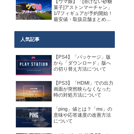
【ウマ娘】「[溶けない砂糖
菓子]アストンマーチャン」
1/7フィギュアが予約開始！
最安値・取扱店舗まとめ
【2027年9月発売】
人気記事
【PS4】「パッケージ」版
から「ダウンロード」版へ
の切り替え方法について
【PS3】「HDMI」での出力
画面が突然映らなくなった
時の対処方法について
「ping」値とは？「ms」の
意味や応答速度の改善方法
について