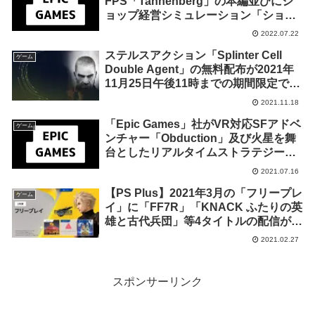
FPS「Tannenberg」の本編並びにシ
ョップ経営シミュレーション「ショッ
プタイタン」のゲーム内アイテムを来
2022.07.22
週2022年7月28日終日までの1週間限定
ステルスアクション「Splinter Cell
で無料配布を開始！
ゲーム
Double Agent」の無料配布が2021年
11月25日午後11時までの期間限定で実
施
2021.11.18
「Epic Games」社がVR対応SFアドベ
ゲーム
ンチャー「Obduction」及び火星を舞
台としたリアルタイムストラテジー
「Offworld Trading Company」を来
2021.07.16
週2021年7月22日終日までの1週間限定
【PS Plus】2021年3月の「フリープレ
で無料配布を開始！
ゲーム
イ」に「FF7R」「KNACK ふたりの英
雄と古代兵団」等4タイトルの配信が決
定！
2021.02.27
スポンサーリンク