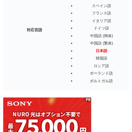
スペイン語
フランス語
イタリア語
ドイツ語
対応言語
中国語 (簡体)
中国語 (繁体)
日本語
韓国語
ロシア語
ポーランド語
ポルトガル語