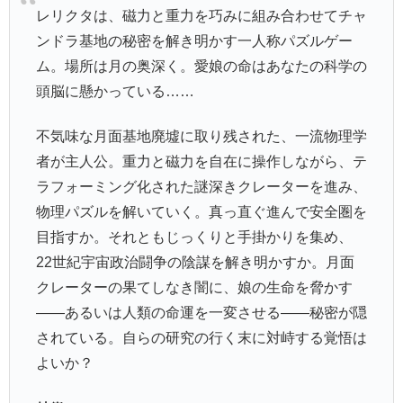
レリクタは、磁力と重力を巧みに組み合わせてチャ
ンドラ基地の秘密を解き明かす一人称パズルゲー
ム。場所は月の奥深く。愛娘の命はあなたの科学の
頭脳に懸かっている……
不気味な月面基地廃墟に取り残された、一流物理学
者が主人公。重力と磁力を自在に操作しながら、テ
ラフォーミング化された謎深きクレーターを進み、
物理パズルを解いていく。真っ直ぐ進んで安全圏を
目指すか。それともじっくりと手掛かりを集め、
22世紀宇宙政治闘争の陰謀を解き明かすか。月面
クレーターの果てしなき闇に、娘の生命を脅かす
――あるいは人類の命運を一変させる――秘密が隠
されている。自らの研究の行く末に対峙する覚悟は
よいか？