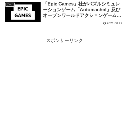
「Epic Games」社がパズルシミュレ
ゲーム
ーションゲーム「Automachef」及び
オープンワールドアクションゲーム
「セインツロウ：ザ・サード リマスタ
2021.08.27
ード」を来週2021年9月2日終日までの
1週間限定で無料配布を開始！
スポンサーリンク