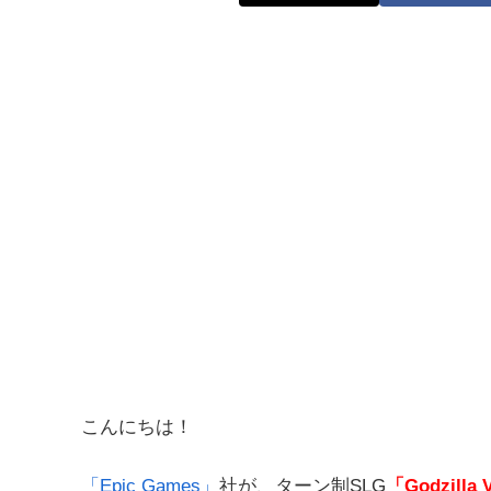
こんにちは！
「Epic Games」
社が、ターン制SLG
「Godzilla 