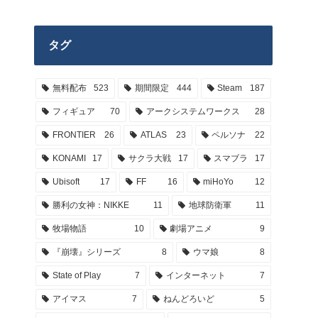
タグ
無料配布
523
期間限定
444
Steam
187
フィギュア
70
アークシステムワークス
28
FRONTIER
26
ATLAS
23
ペルソナ
22
KONAMI
17
サクラ大戦
17
スマブラ
17
Ubisoft
17
FF
16
miHoYo
12
勝利の女神：NIKKE
11
地球防衛軍
11
牧場物語
10
劇場アニメ
9
『崩壊』シリーズ
8
ウマ娘
8
State of Play
7
インターネット
7
アイマス
7
ねんどろいど
5