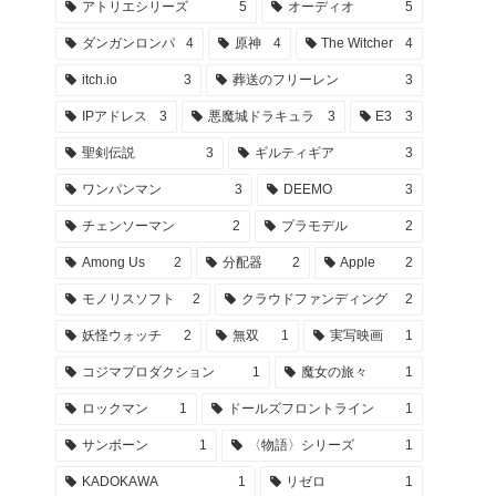
アトリエシリーズ
5
オーディオ
5
ダンガンロンパ
4
原神
4
The Witcher
4
itch.io
3
葬送のフリーレン
3
IPアドレス
3
悪魔城ドラキュラ
3
E3
3
聖剣伝説
3
ギルティギア
3
ワンパンマン
3
DEEMO
3
チェンソーマン
2
プラモデル
2
Among Us
2
分配器
2
Apple
2
モノリスソフト
2
クラウドファンディング
2
妖怪ウォッチ
2
無双
1
実写映画
1
コジマプロダクション
1
魔女の旅々
1
ロックマン
1
ドールズフロントライン
1
サンボーン
1
〈物語〉シリーズ
1
KADOKAWA
1
リゼロ
1