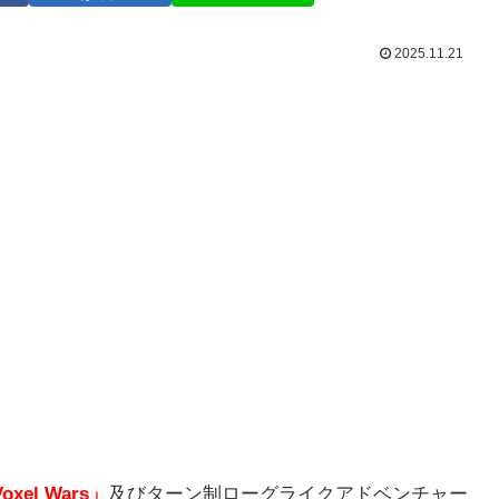
2025.11.21
Voxel Wars
」
及びターン制ローグライクアドベンチャー