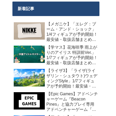
新着記事
【メガニケ】「エレグ：ブ
ーム・アンド・ショック」
1/4フィギュアが予約開始！
最安値・取扱店舗まとめ
【2027年10月発売】
【学マス】花海咲季 雨上が
りのアイリス 特訓前Ver.」
1/7フィギュアが予約開始！
最安値・取扱店舗まとめ
【2027年4月発売】
【ライザ3】「ライザ(ライ
ザリン・シュタウト)ウェデ
ィングStyle」1/7フィギュ
アが予約開始！最安値・取
扱店舗まとめ【2027年4月
【Epic Games】アドベンチ
発売】
ャーゲーム『Beacon
Pines』と協力プレイ専用
アドベンチャーゲーム『We
Were Here Together』の無