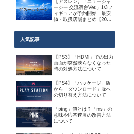
【アズレン】「ニュージャ
料配布が来週2026年8月14
ージー 交流宿舎Ver.」1/3フ
日午前0時までの期間限定
ィギュアが予約開始！最安
で開始！
値・取扱店舗まとめ【2027
年2月発売】
人気記事
【PS3】「HDMI」での出力
画面が突然映らなくなった
時の対処方法について
【PS4】「パッケージ」版
から「ダウンロード」版へ
の切り替え方法について
「ping」値とは？「ms」の
意味や応答速度の改善方法
について