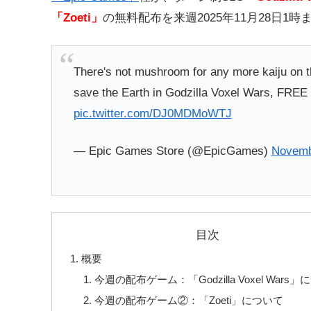
「Zoeti」
の無料配布を来週2025年11月28日
There's not mushroom for any more kaiju on t
save the Earth in Godzilla Voxel Wars, FREE
pic.twitter.com/DJ0MDMoWTJ
— Epic Games Store (@EpicGames)
Novemb
目次
概要
今週の配布ゲーム：「Godzilla Voxel Wars
今週の配布ゲーム②：「Zoeti」について