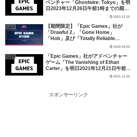
ベンチャー「Ghostwire: Tokyo」を明
を開始！
日2023年12月26日午前1時までの期間
限定で無料配布を開始！
2023.12.25
【期間限定】「Epic Games」社が
ゲーム
「Drawful 2」「Gone Home」
「Hob」及び「Totally Reliable
Delivery Service」の無料配布を開
2020.04.03
始！
「Epic Games」社がアドベンチャー
ゲーム
ゲーム「The Vanishing of Ethan
Carter」を明日2021年12月21日午前1
時までの1日限定で無料配布を開始！
2021.12.20
スポンサーリンク