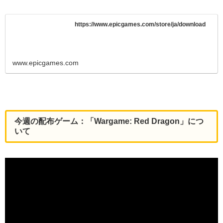
https://www.epicgames.com/store/ja/download
www.epicgames.com
今週の配布ゲーム：「Wargame: Red Dragon」につ
いて