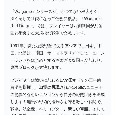
『Wargame』シリーズが、かつてない程大きく、
深くそして壮観になって任務に復活。『Wargame:
Red Dragon』では、プレイヤーは西側諸国が共産
圏と衝突する大規模な戦争で交戦します。
1991年。新たな交戦圏であるアジアで、日本、中
国、北朝鮮、韓国、オーストラリアそしてニュージ
ーランドをはじめとするさまざまな国々が加わり、
東西ブロックが対決します。
プレイヤーは戦いに加わる
17か国
すべての軍事的
資源を指揮し、
忠実に再現された1,450
のユニット
の驚異的なセレクションから自分の戦闘部隊を編成
します！無類の戦術的複雑さを誇る激しい戦闘で、
戦車、航空機、ヘリコプター、
新しい軍艦
、そして