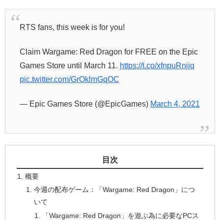
RTS fans, this week is for you!
Claim Wargame: Red Dragon for FREE on the Epic
Games Store until March 11.
https://t.co/xfnpuRnijq
pic.twitter.com/GrOklmGqOC
— Epic Games Store (@EpicGames)
March 4, 2021
目次
概要
今週の配布ゲーム：「Wargame: Red Dragon」につ
いて
「Wargame: Red Dragon」を遊ぶ為に必要なPCス