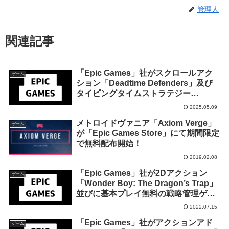
管理人
関連記事
「Epic Games」社がスクロールアク
ゲーム
ション「Deadtime Defenders」及び
タイピングタイムストラテジー
「Touch Type Tale」を来週2025年5月
2025.05.09
15日までの期間限定で無料配布を開
メトロイドヴァニア「Axiom Verge」
始！
ゲーム
が「Epic Games Store」にて期間限定
で無料配布開始！
2019.02.08
「Epic Games」社が2Dアクション
ゲーム
「Wonder Boy: The Dragon’s Trap」
並びに基本プレイ無料の戦略管理ゲー
ム「Idle Champions of the Forgotten
2022.07.15
Realms」の有料DLCを来週2022年7月
「Epic Games」社がアクションアド
21日終日までの1週間限定で無料配布
ゲーム