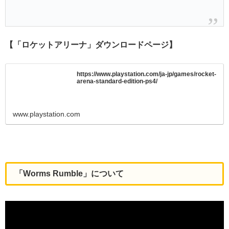
【「ロケットアリーナ」ダウンロードページ】
https://www.playstation.com/ja-jp/games/rocket-
arena-standard-edition-ps4/
www.playstation.com
「Worms Rumble」について