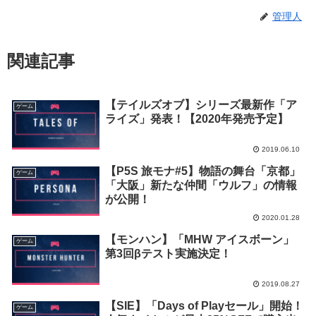
管理人
関連記事
【テイルズオブ】シリーズ最新作「ア
ゲーム
ライズ」発表！【2020年発売予定】
2019.06.10
【P5S 旅モナ#5】物語の舞台「京都」
ゲーム
「大阪」新たな仲間「ウルフ」の情報
が公開！
2020.01.28
【モンハン】「MHW アイスボーン」
ゲーム
第3回βテスト実施決定！
2019.08.27
【SIE】「Days of Playセール」開始！
ゲーム