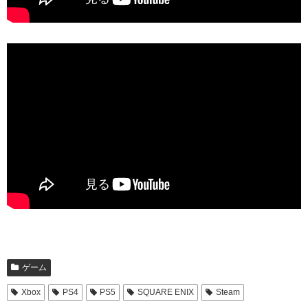
ゲーム
Xbox
PS4
PS5
SQUARE ENIX
Steam