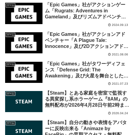
「Epic Games」社がアクションゲー
ゲーム
ム「Rugrats: Adventures in
Gameland」及びリズムアドベンチャ
ー「Super Crazy Rhythm Castle」を
2024.09.13
来週2024年9月19日終日までの期間限
「Epic Games」社がアクションアド
定で無料配布を開始！
ゲーム
ベンチャー「A Plague Tale:
Innocence」及び2Dアクションアドベ
ンチャー「Minit」を来週2021年8月12
2021.08.06
日終日までの1週間限定で無料配布を開
「Epic Games」社がタワーディフェ
始！
ゲーム
ンス「Defense Grid: The
Awakening」及び火星を舞台としたオ
ンライン対戦FPS「Verdun」を来週
2021.07.23
2021年7月29日終日までの1週間限定で
【Steam】とある家庭を密室で監視す
無料配布を開始！
ゲーム
る異変探し系ホラーゲーム『8AM』の
無料配布が2026年4月28日午前2時まで
の期間限定で開始
2026.04.24
【Steam】自分の動きや表情をアバタ
ゲーム
ーに反映出来る「Animaze by
FaceRig」の早期アクセス・無料配布