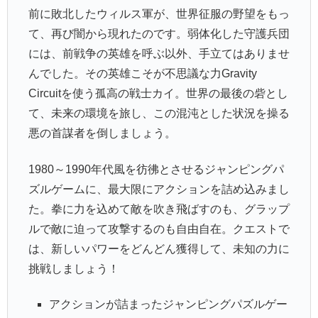
前に敗北したウィルス軍が、世界征服の野望をもっ
て、再び闇から現れたのです。弱体化した守護兵団
には、前戦争の英雄を呼ぶ以外、手立てはありませ
んでした。その英雄こそが不思議な力Gravity
Circuitを使う孤高の戦士カイ。世界の最後の砦とし
て、未来の環境を旅し、この混沌とした状況を操る
悪の首謀者を倒しましょう。
1980～1990年代風を彷彿とさせるジャンピングパ
ズルゲームに、最大限にアクションを詰め込みまし
た。拳に力を込めて敵を吹き飛ばすのも、グラップ
ルで敵に迫って攻撃するのも自由自在。クエストで
は、新しいパワーをどんどん獲得して、未知の力に
挑戦しましょう！
アクションが詰まったジャンピングパズルゲー