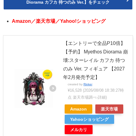
Diorama カフカ 待つのみ Ver.】をチェック
Amazon／楽天市場／Yahoo!ショッピング
【エントリーで全品P10倍】
【予約】 Myethos Diorama 崩
壊:スターレイル カフカ 待つ
のみ Ver. フィギュア 【2027
年2月発売予定】
created by
Rinker
¥16,528
(2026/08/08 18:38:27時
点 楽天市場調べ-
詳細)
Amazon
楽天市場
Yahooショッピング
メルカリ