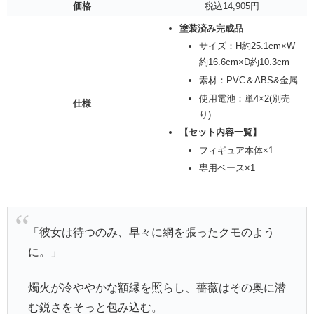
価格
税込14,905円
塗装済み完成品
サイズ：H約25.1cm×W
約16.6cm×D約10.3cm
素材：PVC＆ABS&金属
使用電池：単4×2(別売
仕様
り)
【セット内容一覧】
フィギュア本体×1
専用ベース×1
「彼女は待つのみ、早々に網を張ったクモのよう
に。」
燭火が冷ややかな額縁を照らし、薔薇はその奥に潜
む鋭さをそっと包み込む。