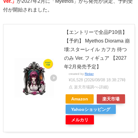
Ver.」
が2027年2月に「Myethos」から発売が決定、予約受
付が開始されました。
【エントリーで全品P10倍】
【予約】 Myethos Diorama 崩
壊:スターレイル カフカ 待つ
のみ Ver. フィギュア 【2027
年2月発売予定】
created by
Rinker
¥16,528
(2026/08/08 18:38:27時
点 楽天市場調べ-
詳細)
Amazon
楽天市場
Yahooショッピング
メルカリ