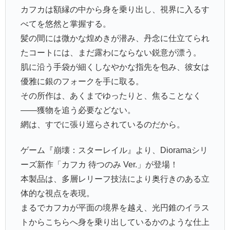
カフカは額縁の中から身を乗り出し、視界に入るす
べてを悠然と掌握する。
髪の間には微かな煌めきが潜み、丹念に仕立てられ
たコートには、まだ露わにならない鋭意が漂う。
肌に沿う手袋が細くしなやかな指先を包み、彼女は
優雅に銀のフォークを手に取る。
その所作は、あくまでゆったりと、焦ることなく
――獲物を追う必要などない。
網は、すでに張り巡らされているのだから。
ゲーム『崩壊：スターレイル』より、Dioramaシリ
ーズ新作「カフカ 待つのみ Ver.」が登場！
本製品は、多層レリーフ技法により奥行きのある立
体的な視点を表現。
まるでカフカが平面の境界を越え、光円錐のイラス
トからこちらへ身を乗り出しているかのような仕上