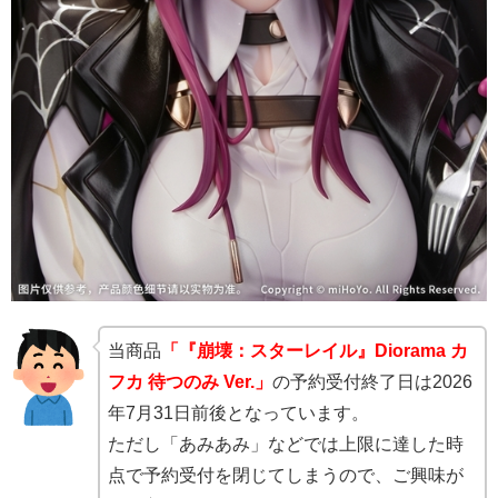
当商品
「『崩壊：スターレイル』Diorama カ
フカ 待つのみ Ver.」
の予約受付終了日は2026
年7月31日前後となっています。
ただし「あみあみ」などでは上限に達した時
点で予約受付を閉じてしまうので、ご興味が