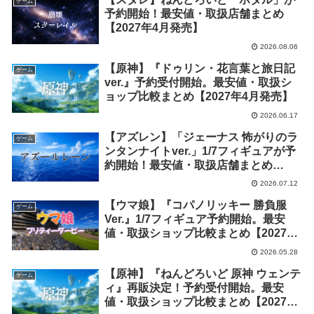
ゲーム
予約開始！最安値・取扱店舗まとめ
【2027年4月発売】
2026.08.06
【原神】『ドゥリン・花言葉と旅日記
ゲーム
ver.』予約受付開始。最安値・取扱シ
ョップ比較まとめ【2027年4月発売】
2026.06.17
【アズレン】「ジェーナス 怖がりのラ
ゲーム
ンタンナイトver.」1/7フィギュアが予
約開始！最安値・取扱店舗まとめ
【2027年2月発売】
2026.07.12
【ウマ娘】『コパノリッキー 勝負服
ゲーム
Ver.』1/7フィギュア予約開始。最安
値・取扱ショップ比較まとめ【2027年
2月発売】
2026.05.28
【原神】『ねんどろいど 原神 ウェンテ
ゲーム
ィ』再販決定！予約受付開始。最安
値・取扱ショップ比較まとめ【2027年