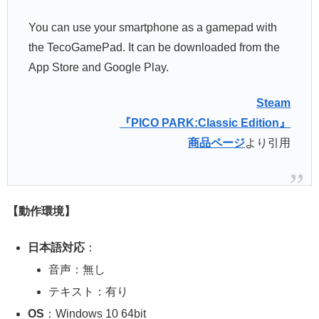
You can use your smartphone as a gamepad with
the TecoGamePad. It can be downloaded from the
App Store and Google Play.
Steam
『PICO PARK:Classic Edition』
商品ページ
より引用
【動作環境】
日本語対応
：
音声：無し
テキスト：有り
OS
：Windows 10 64bit