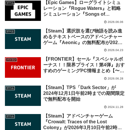
【Epic Games】ローグライトシミュ
ゲーム
レーション『Rogue Waters』と戦略
シミュレーション『Songs of
Conquest』が来週2026年6月12日午
2026.06.06
前0時までの期間限定で無料配布を開
【Steam】選択肢を選び物語を読み進
始！
ゲーム
めるテキストベースのアドベンチャー
ゲーム『Aeonic』の無料配布が2026
年4月30日午前6時までの期間限定で開
2026.04.23
始
【FRONTIER】セール『スペシャルボ
パソコン
ーナス！！限界プライス！第4弾』おす
すめのゲーミングPC情報まとめ【〜7
月3日】
2026.06.28
【Steam】TPS「Dark Sector」が
ゲーム
2024年12月1日午前2時までの期間限定
で無料配布を開始
2024.11.28
【Steam】アドベンチャーゲーム
ゲーム
『Crowalt: Traces of the Lost
Colony』が2026年3月10日午前2時ま