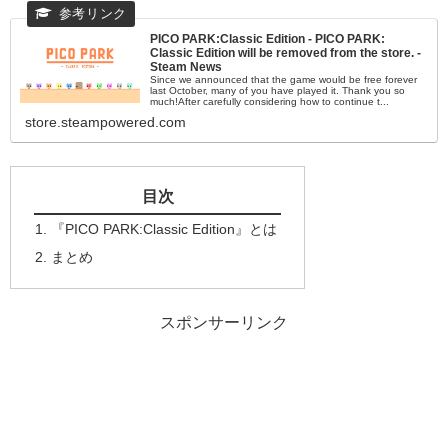
PICO PARK:Classic Edition - PICO PARK:
Classic Edition will be removed from the store. -
Steam News
Since we announced that the game would be free forever
last October, many of you have played it. Thank you so
much!After carefully considering how to continue t...
store.steampowered.com
目次
『PICO PARK:Classic Edition』とは
まとめ
スポンサーリンク