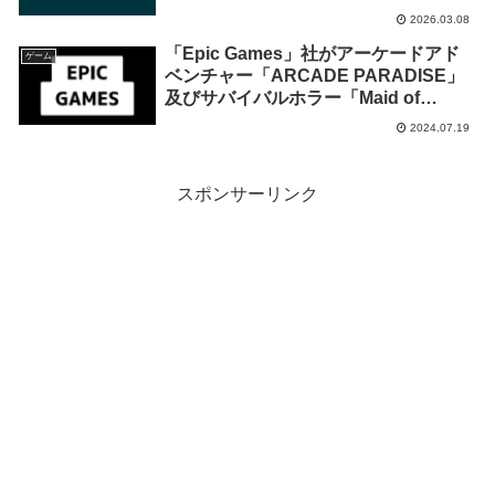
での期間限定で無料配布を開始！
2026.03.08
「Epic Games」社がアーケードアド
ゲーム
ベンチャー「ARCADE PARADISE」
及びサバイバルホラー「Maid of
Sker」を来週2024年7月25日終日まで
2024.07.19
の期間限定で無料配布を開始！
スポンサーリンク