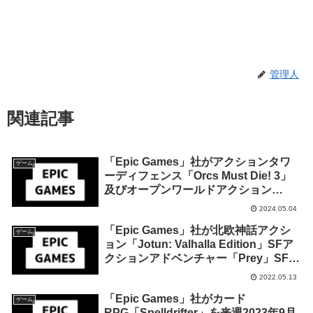
管理人
関連記事
「Epic Games」社がアクションタワ
ゲーム
ーディフェンス「Orcs Must Die! 3」
及びオープンワールドアクション
RPG「キャットクエスト2」を来週
2024.05.04
2024年5月9日終日までの期間限定で無
「Epic Games」社が北欧神話アクシ
料配布を開始！
ゲーム
ョン「Jotun: Valhalla Edition」SFア
クションアドベンチャー「Prey」SFレ
ーシングゲーム「Redout: Enhanced
2022.05.13
Edition」を来週2022年5月19日終日ま
「Epic Games」社がカード
での1週間限定で無料配布を開始！
ゲーム
RPG「Spelldrifter」を来週2023年9月