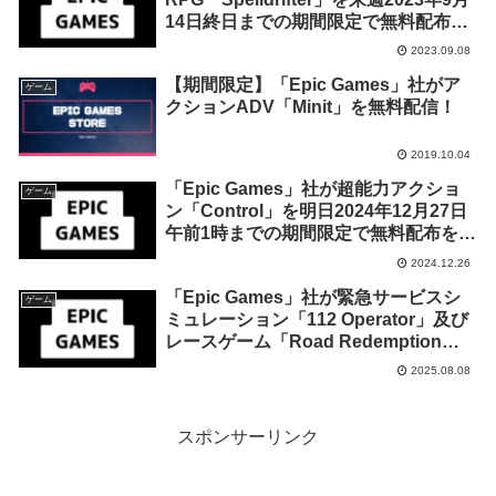
14日終日までの期間限定で無料配布を
開始！
2023.09.08
【期間限定】「Epic Games」社がア
ゲーム
クションADV「Minit」を無料配信！
2019.10.04
「Epic Games」社が超能力アクショ
ゲーム
ン「Control」を明日2024年12月27日
午前1時までの期間限定で無料配布を開
始！
2024.12.26
「Epic Games」社が緊急サービスシ
ゲーム
ミュレーション「112 Operator」及び
レースゲーム「Road Redemption」
を来週2025年8月14日までの期間限定
2025.08.08
で無料配布を開始！
スポンサーリンク