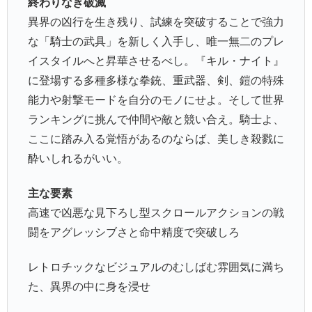
終わりなき破滅
異界の凶行を生き残り、試練を突破することで強力
な「騎士の武具」を新しく入手し、唯一無二のプレ
イスタイルへと昇華させるべし。『キル・ナイト』
に登場する多種多様な拳銃、重武器、剣、鎧の特殊
能力や射撃モードを自分のモノにせよ。そして世界
ランキングに挑んで仲間や敵と競い合え。騎士よ、
ここに踏み入る覚悟があるのならば、美しき殺戮に
酔いしれるがいい。
主な要素
高速で凶悪な見下ろし型スクロールアクションの戦
闘をアグレッシブさと命中精度で突破しろ
レトロチックなビジュアルのむしばむ雰囲気に満ち
た、異界の中に身を浸せ