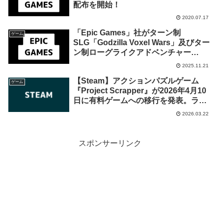
配布を開始！
2020.07.17
「Epic Games」社がターン制
ゲーム
SLG「Godzilla Voxel Wars」及びター
ン制ローグライクアドベンチャー
「Zoeti」を来週2025年11月28日1時ま
2025.11.21
での期間限定で無料配布を開始！
【Steam】アクションパズルゲーム
ゲーム
『Project Scrapper』が2026年4月10
日に有料ゲームへの移行を発表。ライ
ブラリ登録でずっと遊べる
2026.03.22
スポンサーリンク