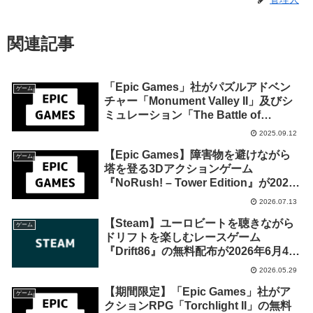
関連記事
「Epic Games」社がパズルアドベン
ゲーム
チャー「Monument Valley II」及びシ
ミュレーション「The Battle of
Polytopia」、SFアクション
2025.09.12
「Ghostrunner 2」を来週2025年9月
【Epic Games】障害物を避けながら
18日までの期間限定で無料配布を開
ゲーム
塔を登る3Dアクションゲーム
始！
『NoRush! – Tower Edition』が2026
年7月20日午後6時までの期間限定で無
2026.07.13
料配布を開始！
【Steam】ユーロビートを聴きながら
ゲーム
ドリフトを楽しむレースゲーム
『Drift86』の無料配布が2026年6月4日
午前1時までの期間限定で開始
2026.05.29
【期間限定】「Epic Games」社がア
ゲーム
クションRPG「Torchlight II」の無料