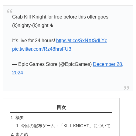
Grab Kill Knight for free before this offer goes
(k)nighty-(k)night ♞
It’s live for 24 hours!
https://t.co/SxNXtSdLYc
pic.twitter.com/Rz48hrsFU3
— Epic Games Store (@EpicGames)
December 28,
2024
目次
概要
今回の配布ゲーム：「KILL KNIGHT」について
まとめ