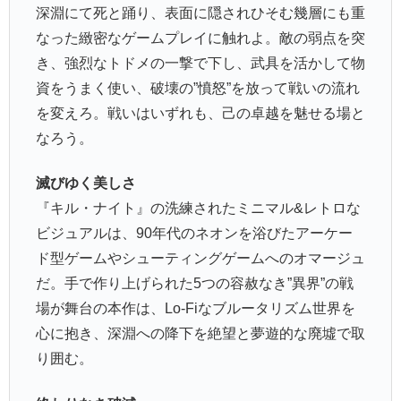
深淵にて死と踊り、表面に隠されひそむ幾層にも重
なった緻密なゲームプレイに触れよ。敵の弱点を突
き、強烈なトドメの一撃で下し、武具を活かして物
資をうまく使い、破壊の”憤怒”を放って戦いの流れ
を変えろ。戦いはいずれも、己の卓越を魅せる場と
なろう。
滅びゆく美しさ
『キル・ナイト』の洗練されたミニマル&レトロな
ビジュアルは、90年代のネオンを浴びたアーケー
ド型ゲームやシューティングゲームへのオマージュ
だ。手で作り上げられた5つの容赦なき”異界”の戦
場が舞台の本作は、Lo-Fiなブルータリズム世界を
心に抱き、深淵への降下を絶望と夢遊的な廃墟で取
り囲む。