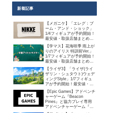
新着記事
【メガニケ】「エレグ：ブ
ーム・アンド・ショック」
1/4フィギュアが予約開始！
最安値・取扱店舗まとめ
【2027年10月発売】
【学マス】花海咲季 雨上が
りのアイリス 特訓前Ver.」
1/7フィギュアが予約開始！
最安値・取扱店舗まとめ
【2027年4月発売】
【ライザ3】「ライザ(ライ
ザリン・シュタウト)ウェデ
ィングStyle」1/7フィギュ
アが予約開始！最安値・取
扱店舗まとめ【2027年4月
【Epic Games】アドベンチ
発売】
ャーゲーム『Beacon
Pines』と協力プレイ専用
アドベンチャーゲーム『We
Were Here Together』の無