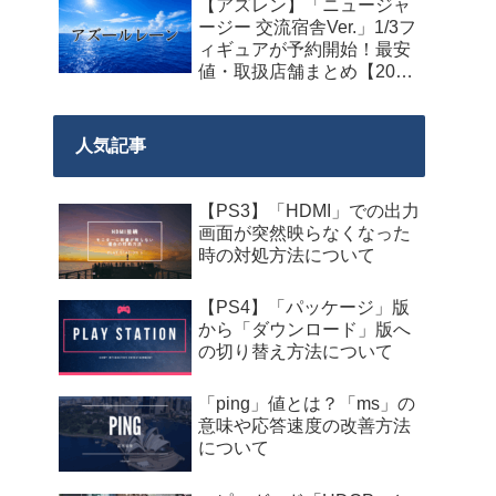
【アズレン】「ニュージャ
料配布が来週2026年8月14
ージー 交流宿舎Ver.」1/3フ
日午前0時までの期間限定
ィギュアが予約開始！最安
で開始！
値・取扱店舗まとめ【2027
年2月発売】
人気記事
【PS3】「HDMI」での出力
画面が突然映らなくなった
時の対処方法について
【PS4】「パッケージ」版
から「ダウンロード」版へ
の切り替え方法について
「ping」値とは？「ms」の
意味や応答速度の改善方法
について