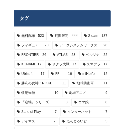
タグ
無料配布
523
期間限定
444
Steam
187
フィギュア
70
アークシステムワークス
28
FRONTIER
26
ATLAS
23
ペルソナ
22
KONAMI
17
サクラ大戦
17
スマブラ
17
Ubisoft
17
FF
16
miHoYo
12
勝利の女神：NIKKE
11
地球防衛軍
11
牧場物語
10
劇場アニメ
9
『崩壊』シリーズ
8
ウマ娘
8
State of Play
7
インターネット
7
アイマス
7
ねんどろいど
5