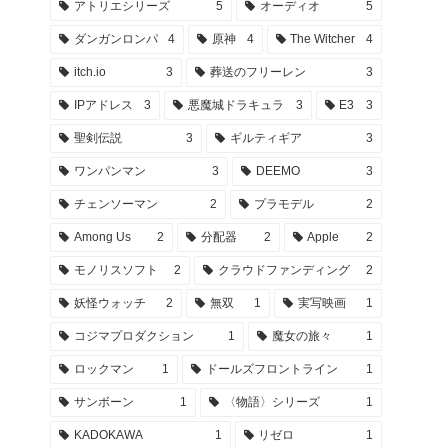
アトリエシリーズ
5
オーディオ
5
ダンガンロンパ
4
原神
4
The Witcher
4
itch.io
3
葬送のフリーレン
3
IPアドレス
3
悪魔城ドラキュラ
3
E3
3
聖剣伝説
3
ギルティギア
3
ワンパンマン
3
DEEMO
3
チェンソーマン
2
プラモデル
2
Among Us
2
分配器
2
Apple
2
モノリスソフト
2
クラウドファンディング
2
妖怪ウォッチ
2
無双
1
実写映画
1
コジマプロダクション
1
魔女の旅々
1
ロックマン
1
ドールズフロントライン
1
サンボーン
1
〈物語〉シリーズ
1
KADOKAWA
1
リゼロ
1