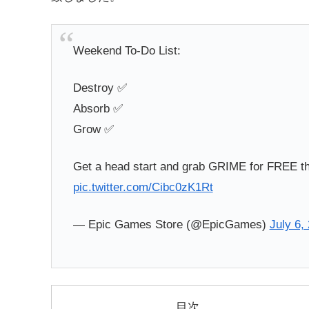
Weekend To-Do List:
Destroy ✅
Absorb ✅
Grow ✅
Get a head start and grab GRIME for FREE t
pic.twitter.com/Cibc0zK1Rt
— Epic Games Store (@EpicGames)
July 6,
目次