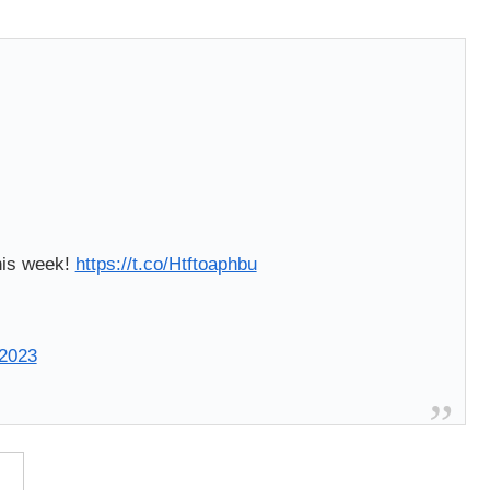
his week!
https://t.co/Htftoaphbu
 2023