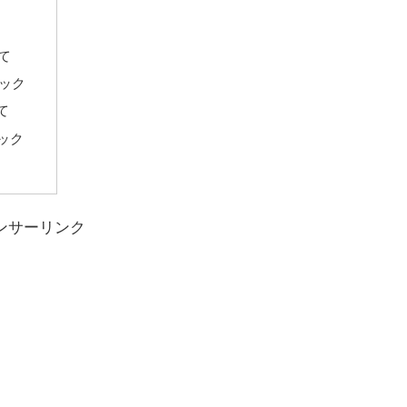
いて
ペック
て
ペック
ンサーリンク