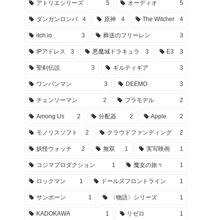
アトリエシリーズ
5
オーディオ
5
ダンガンロンパ
4
原神
4
The Witcher
4
itch.io
3
葬送のフリーレン
3
IPアドレス
3
悪魔城ドラキュラ
3
E3
3
聖剣伝説
3
ギルティギア
3
ワンパンマン
3
DEEMO
3
チェンソーマン
2
プラモデル
2
Among Us
2
分配器
2
Apple
2
モノリスソフト
2
クラウドファンディング
2
妖怪ウォッチ
2
無双
1
実写映画
1
コジマプロダクション
1
魔女の旅々
1
ロックマン
1
ドールズフロントライン
1
サンボーン
1
〈物語〉シリーズ
1
KADOKAWA
1
リゼロ
1