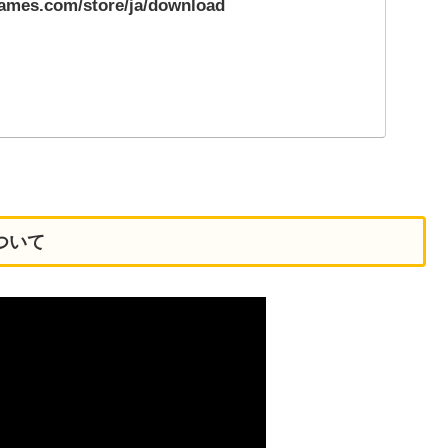
games.com/store/ja/download
について