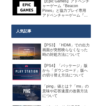
【Epic Games】アドベンチ
発売】
ャーゲーム『Beacon
Pines』と協力プレイ専用
アドベンチャーゲーム『We
Were Here Together』の無
料配布が来週2026年8月14
日午前0時までの期間限定
人気記事
で開始！
【PS3】「HDMI」での出力
画面が突然映らなくなった
時の対処方法について
【PS4】「パッケージ」版
から「ダウンロード」版へ
の切り替え方法について
「ping」値とは？「ms」の
意味や応答速度の改善方法
について