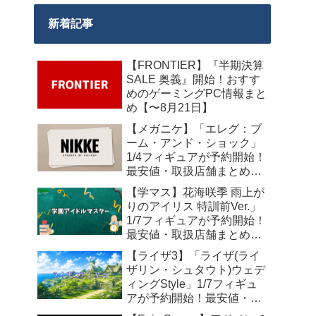
新着記事
【FRONTIER】『半期決算
SALE 奥義』開始！おすす
めのゲーミングPC情報まと
め【〜8月21日】
【メガニケ】「エレグ：ブ
ーム・アンド・ショック」
1/4フィギュアが予約開始！
最安値・取扱店舗まとめ
【2027年10月発売】
【学マス】花海咲季 雨上が
りのアイリス 特訓前Ver.」
1/7フィギュアが予約開始！
最安値・取扱店舗まとめ
【2027年4月発売】
【ライザ3】「ライザ(ライ
ザリン・シュタウト)ウェデ
ィングStyle」1/7フィギュ
アが予約開始！最安値・取
扱店舗まとめ【2027年4月