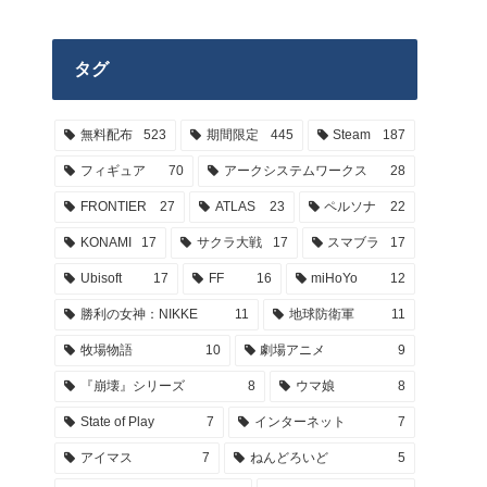
タグ
無料配布
523
期間限定
445
Steam
187
フィギュア
70
アークシステムワークス
28
FRONTIER
27
ATLAS
23
ペルソナ
22
KONAMI
17
サクラ大戦
17
スマブラ
17
Ubisoft
17
FF
16
miHoYo
12
勝利の女神：NIKKE
11
地球防衛軍
11
牧場物語
10
劇場アニメ
9
『崩壊』シリーズ
8
ウマ娘
8
State of Play
7
インターネット
7
アイマス
7
ねんどろいど
5