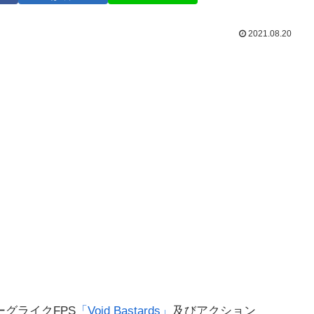
2021.08.20
ーグライクFPS
「Void Bastards」
及びアクション