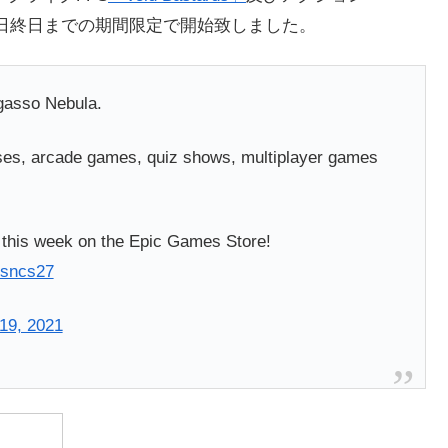
26日終日までの期間限定で開始致しました。
rgasso Nebula.
osses, arcade games, quiz shows, multiplayer games
this week on the Epic Games Store!
Qsncs27
19, 2021