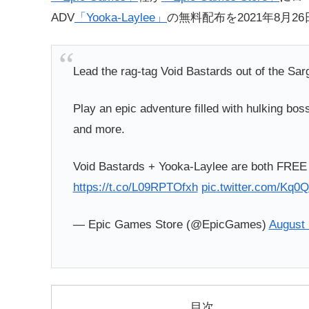
ADV
「Yooka-Laylee」
の無料配布を2021年8月
Lead the rag-tag Void Bastards out of the Sa
Play an epic adventure filled with hulking b
and more.
Void Bastards + Yooka-Laylee are both FREE 
https://t.co/L09RPTOfxh
pic.twitter.com/Kq0
— Epic Games Store (@EpicGames)
August 
目次