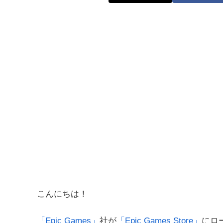
こんにちは！
「Epic Games」
社が
「Epic Games Store」
にロ