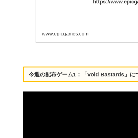
https://www.epic
www.epicgames.com
今週の配布ゲーム1：「Void Bastards」