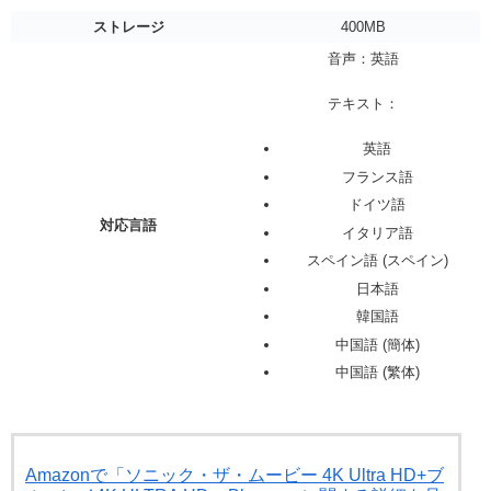
ストレージ
400MB
音声：英語
テキスト：
英語
フランス語
ドイツ語
対応言語
イタリア語
スペイン語 (スペイン)
日本語
韓国語
中国語 (簡体)
中国語 (繁体)
Amazonで「ソニック・ザ・ムービー 4K Ultra HD+ブ