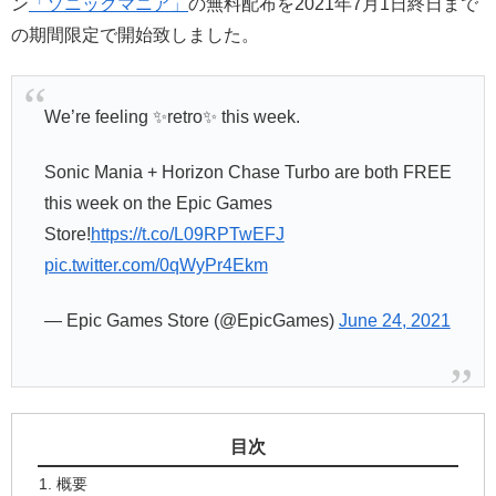
ン
「ソニックマニア」
の無料配布を2021年7月1日終日まで
の期間限定で開始致しました。
We’re feeling ✨retro✨ this week.
Sonic Mania + Horizon Chase Turbo are both FREE
this week on the Epic Games
Store!
https://t.co/L09RPTwEFJ
pic.twitter.com/0qWyPr4Ekm
— Epic Games Store (@EpicGames)
June 24, 2021
目次
概要