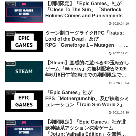
【期間限定】「Epic Games」社が
ゲーム
「Close To The Sun」「Sherlock
Holmes:Crimes and Punishments」
の無料配布を開始！
2020.04.10
ターン制ローグライクRPG「Iratus:
ゲーム
Lord of the Dead」及び
RPG「Geneforge 1 – Mutagen」、
PvPvEアクション「Hood: Outlaws &
2022.07.01
Legends」を来週2022年7月7日終日ま
【Steam】直感的に遊べる3D玉転がし
での1週間限定で無料配布を開始！
ゲーム
ゲーム『Winexy』の無料配布が2026
年6月6日午前2時までの期間限定で開
始
2026.06.04
「Epic Games」社が
ゲーム
FPS「Mothergunship」及び鉄道シミ
ュレーション「Train Sim World 2」を
来週2021年8月5日終日までの1週間限
2021.07.30
定で無料配布を開始！
【期間限定】「Epic Games」社が北
ゲーム
欧神話系アクション探索ゲーム
「Jotun: Valhalla Edition」を無料配