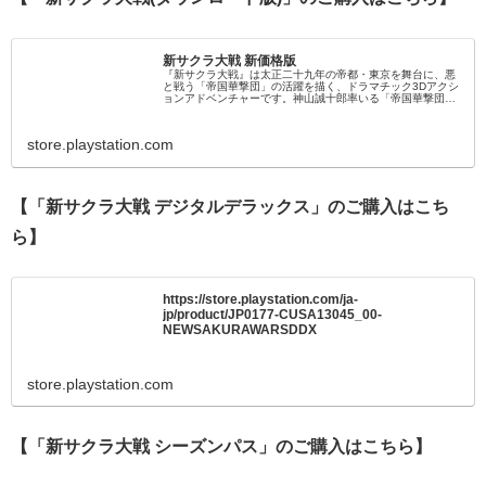
新サクラ大戦 新価格版
『新サクラ大戦』は太正二十九年の帝都・東京を舞台に、悪
と戦う「帝国華撃団」の活躍を描く、ドラマチック3Dアクシ
ョンアドベンチャーです。神山誠十郎率いる「帝国華撃団・
花組」が、帝都に現れた降魔や、世界の各都市に誕生した華
撃団と激突。「アドベンチャーパート」と「バトルパート」
を繰り返し、ヒロインたちとの絆を育みながらストー...
store.playstation.com
【「新サクラ大戦 デジタルデラックス」のご購入はこち
ら】
https://store.playstation.com/ja-
jp/product/JP0177-CUSA13045_00-
NEWSAKURAWARSDDX
store.playstation.com
【「新サクラ大戦 シーズンパス」のご購入はこちら】