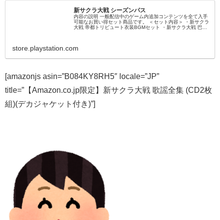
新サクラ大戦 シーズンパス
内容の説明 一般配信中のゲーム内追加コンテンツを全て入手
可能なお買い得セット商品です。 ＜セット内容＞ ・新サクラ
大戦 帝都トリビュート衣装BGMセット ・新サクラ大戦 巴
里・紐育トリビュート衣装BGMセット ・新サクラ大戦 メガ
ネアクセサリーセット ・新サクラ大戦 部屋着衣装セット ・
新サクラ大戦 天使アクセサリーセ...
store.playstation.com
[amazonjs asin=”B084KY8RH5″ locale=”JP”
title=”【Amazon.co.jp限定】新サクラ大戦 歌謡全集 (CD2枚
組)(デカジャケット付き)”]