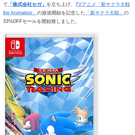
て
「株式会社セガ」
を立ち上げ、
TVアニメ「新サクラ大戦
the Animation」
の放送開始を記念した
「新サクラ大戦」
の
33%OFFセールを開始致しました。