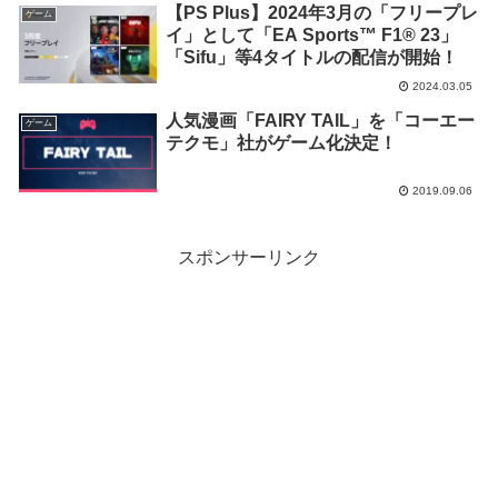
【PS Plus】2024年3月の「フリープレ
ラネットコースター: コンソール版」等
ゲーム
イ」として「EA Sports™ F1® 23」
4タイトルの配信が決定！
「Sifu」等4タイトルの配信が開始！
2024.03.05
人気漫画「FAIRY TAIL」を「コーエー
ゲーム
テクモ」社がゲーム化決定！
2019.09.06
スポンサーリンク