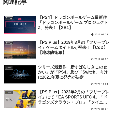
関連記事
【PS4】ドラゴンボールゲーム最新作
ゲーム
「ドラゴンボールゲーム プロジェクト
Z」発表！【XB1】
2019.01.28
【PS Plus】2019年3月の「フリープレ
ゲーム
イ」ゲームタイトルが発表！【CoD】
【地球防衛軍】
2019.02.28
シリーズ最新作「新すばらしきこのせ
ゲーム
かい」が「PS4」及び「Switch」向け
に2021年夏に発売が決定
2020.11.24
【PS Plus】2022年2月の「フリープレ
ゲーム
イ」にて「EA SPORTS UFC 4」「ド
ラゴンズクラウン・プロ」「タイニ
ー・ティナとドラゴンの城塞 ～ワンダ
2022.01.28
ーランズで一発限りの大冒険！」「プ