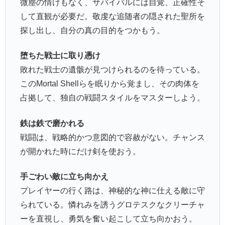
微塵の情けもなく、サバイバルには自覚、正確性そ
して直観が必要だ。敬虔な追随者の隠された聖所を
探し出し、自分の真の目的をつかもう。
堕ちた戦士に取り憑け
敗れた戦士の遺骸が見つけられるのを待っている。
このMortal Shellらを眠りから覚まし、その肉体を
占拠して、独自の戦闘スタイルをマスターしよう。
鉄は鉄で磨かれる
戦闘は、戦略的かつ意図的で容赦がない。チャンス
が開かれた時にだけ剣を使おう。
手ごわい敵に立ち向かえ
プレイヤーの行く路は、神秘的な神に仕える敵に守
られている。憐れみを誘うグロテスクなクリーチャ
ーを直視し、勇気を奮い起こして立ち向かおう。