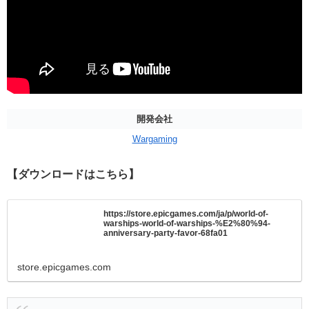
開発会社
Wargaming
【ダウンロードはこちら】
https://store.epicgames.com/ja/p/world-of-
warships-world-of-warships-%E2%80%94-
anniversary-party-favor-68fa01
store.epicgames.com