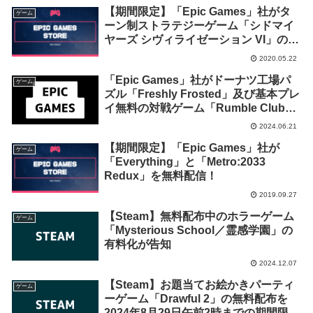
【期間限定】「Epic Games」社がタ
ゲーム
ーン制ストラテジーゲーム「シドマイ
ヤーズ シヴィライゼーション VI」の無
料配布を開始！
2020.05.22
「Epic Games」社がドーナツ工場パ
ゲーム
ズル「Freshly Frosted」及び基本プレ
イ無料の対戦ゲーム「Rumble Club」
のDLC「Free Game of the Week
2024.06.21
Bonus」を来週2024年6月27日終日ま
【期間限定】「Epic Games」社が
での期間限定で無料配布を開始！
ゲーム
「Everything」と「Metro:2033
Redux」を無料配信！
2019.09.27
【Steam】無料配布中のホラーゲーム
ゲーム
「Mysterious School／霊感学園」の
有料化が告知
2024.12.07
【Steam】お題当てお絵かきパーティ
ゲーム
ーゲーム「Drawful 2」の無料配布を
2024年8月29日午前2時までの期間限定