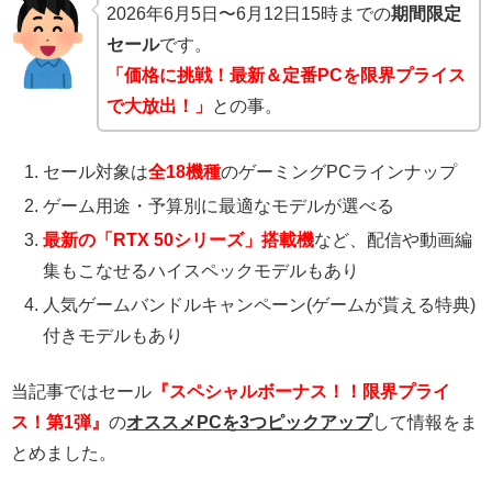
2026年6月5日〜6月12日15時までの
期間限定
セール
です。
「価格に挑戦！最新＆定番PCを限界プライス
で大放出！」
との事。
セール対象は
全18機種
のゲーミングPCラインナップ
ゲーム用途・予算別に最適なモデルが選べる
最新の「RTX 50シリーズ」搭載機
など、配信や動画編
集もこなせるハイスペックモデルもあり
人気ゲームバンドルキャンペーン(ゲームが貰える特典)
付きモデルもあり
当記事ではセール
『スペシャルボーナス！！限界プライ
ス！第1弾』
の
オススメPCを3つピックアップ
して情報をま
とめました。