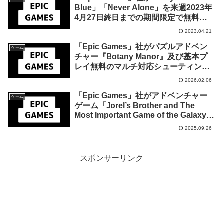
Blue」「Never Alone」を来週2023年
4月27日終日までの期間限定で無料配
布を開始！
2023.04.21
「Epic Games」社がパズルアドベン
ゲーム
チャー『Botany Manor』及び基本プ
レイ無料のマルチ対応シューティング
『Pixel Gun 3D』のDLCを来週2026年
2026.02.06
2月13日1時までの期間限定で無料配布
「Epic Games」社がアドベンチャー
を開始！
ゲーム
ゲーム「Jorel’s Brother and The
Most Important Game of the Galaxy」
及びアクションRPG「イースタン・エ
2025.09.26
クソシスト」を来週2025年10月2日ま
での期間限定で無料配布を開始！
スポンサーリンク