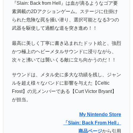
『Slain: Back from Hell』は血が滴るようなゴア要
素満載の2Dアクションゲーム。ステージに仕掛け
られた危険な罠を掻い潜り、選択可能となる3つの
武器を駆使して過酷な道を突き進め！！
最高に美しく丁寧に書き込まれたドット絵と、強烈
かつ極上のヘビーメタルサウンドに浸りながら、
次々と沸いては襲いくる敵に立ち向かうのだ！！
サウンドは、メタル史に多大な功績を残し、ジャン
ルを超え様々なバンドに影響を与えた【Celtic
Frost】の元メンバーである【Curt Victor Bryant】
が担当。
My Nintendo Store
「Slain: Back From Hell」
商品ページ
から引用