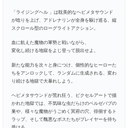
「ライジングヘル 」は耽美的なヘビメタサウンド
が唸りを上げ、アドレナリンが全身を駆け巡る、縦
スクロール型のローグライトアクション。
血に飢えた魔物の軍勢と戦いながら、
変化し続ける地獄をよじ登って脱出せよ。
新たな能力を次々と身につけ、個性的なヒーローた
ちをアンロックして、ランダムに生成される、変わ
り続ける地獄で大暴れしよう。
ヘビメタサウンドが荒れ狂う、ピクセルアートで描
かれた地獄では、不気味な虫だらけのベルゼバブの
巣や、様々な魔物がうごめく冥府の穴、徘徊するト
ラップ、そして醜悪なボスたちがプレイヤーを待ち
受ける。