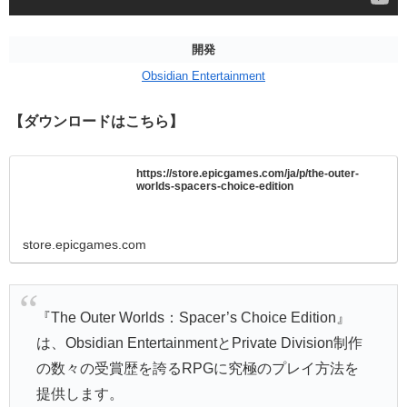
開発
Obsidian Entertainment
【ダウンロードはこちら】
https://store.epicgames.com/ja/p/the-outer-
worlds-spacers-choice-edition
store.epicgames.com
『The Outer Worlds：Spacer’s Choice Edition』
は、Obsidian EntertainmentとPrivate Division制作
の数々の受賞歴を誇るRPGに究極のプレイ方法を
提供します。