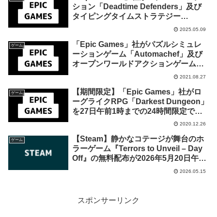
ション「Deadtime Defenders」及び
タイピングタイムストラテジー
「Touch Type Tale」を来週2025年5月
2025.05.09
15日までの期間限定で無料配布を開
「Epic Games」社がパズルシミュレ
始！
ゲーム
ーションゲーム「Automachef」及び
オープンワールドアクションゲーム
「セインツロウ：ザ・サード リマスタ
2021.08.27
ード」を来週2021年9月2日終日までの
【期間限定】「Epic Games」社がロ
1週間限定で無料配布を開始！
ゲーム
ーグライクRPG「Darkest Dungeon」
を27日午前1時までの24時間限定で無
料配布を開始！
2020.12.26
【Steam】静かなコテージが舞台のホ
ゲーム
ラーゲーム『Terrors to Unveil – Day
Off』の無料配布が2026年5月20日午前
2時までの期間限定で開始
2026.05.15
スポンサーリンク