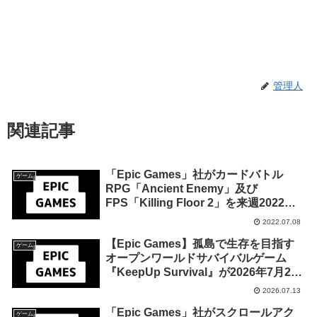
管理人
関連記事
「Epic Games」社がカードバトル
ゲーム
RPG「Ancient Enemy」及び
FPS「Killing Floor 2」を来週2022年7
月14日終日までの1週間限定で無料配
2022.07.08
布を開始！
【Epic Games】孤島で生存を目指す
ゲーム
オープンワールドサバイバルゲーム
『KeepUp Survival』が2026年7月20
日午前1時1分までの期間限定で無料配
2026.07.13
布を開始！
「Epic Games」社がスクロールアク
ゲーム