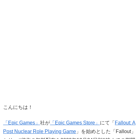
こんにちは！
「Epic Games」
社が
「Epic Games Store」
にて「
Fallout: A
Post Nuclear Role Playing Game
」を始めとした「Fallout」