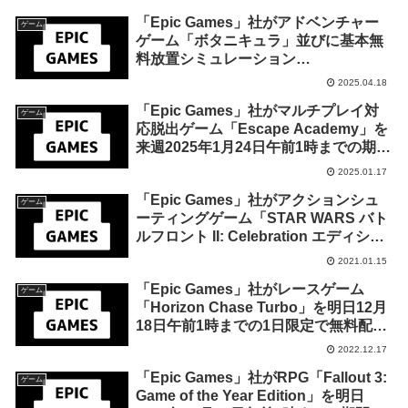
「Epic Games」社がアドベンチャー
ゲーム
ゲーム「ボタニキュラ」並びに基本無
料放置シミュレーション
RPG「Firestone Online Idle RPG」の
2025.04.18
DLCを来週2025年4月24日までの期間
「Epic Games」社がマルチプレイ対
限定で無料配布を開始！
ゲーム
応脱出ゲーム「Escape Academy」を
来週2025年1月24日午前1時までの期間
限定で無料配布を開始！
2025.01.17
「Epic Games」社がアクションシュ
ゲーム
ーティングゲーム「STAR WARS バト
ルフロント II: Celebration エディショ
ン」を22日午前1時までの1週間限定で
2021.01.15
無料配布を開始！
「Epic Games」社がレースゲーム
ゲーム
「Horizon Chase Turbo」を明日12月
18日午前1時までの1日限定で無料配布
を開始！
2022.12.17
「Epic Games」社がRPG「Fallout 3:
ゲーム
Game of the Year Edition」を明日