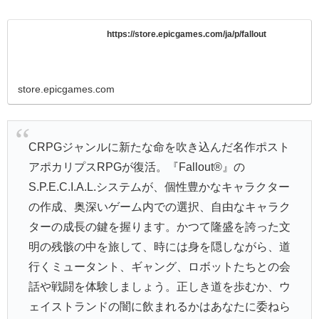
https://store.epicgames.com/ja/p/fallout
store.epicgames.com
CRPGジャンルに新たな命を吹き込んだ名作ポスト
アポカリプスRPGが復活。『Fallout®』の
S.P.E.C.I.A.L.システムが、個性豊かなキャラクター
の作成、奥深いゲーム内での選択、自由なキャラク
ターの成長の鍵を握ります。かつて隆盛を誇った文
明の残骸の中を旅して、時には身を隠しながら、道
行くミュータント、ギャング、ロボットたちとの会
話や戦闘を体験しましょう。正しき道を歩むか、ウ
ェイストランドの闇に飲まれるかはあなたに委ねら