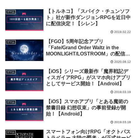
【トルネコ】「スパイク・チュンソフ
ゲーム
ト」社が新作ダンジョンRPGを近日中
に配信決定！【シレン】
2019.02.22
【FGO】5周年記念アプリ
ゲーム
「Fate/Grand Order Waltz in the
MOONLIGHT/LOSTROOM」の配信が
開始！【先着55万DL限定】
2020.08.12
【iOS】シリーズ最新作「魔界戦記デ
ゲーム
ィスガイアRPG」がスマホ向けアプリ
としてサービス開始！【Android】
2019.03.19
【iOS】スマホアプリ「とある魔術の
ゲーム
禁書目録 幻想収束」の事前登録が開
始！【Android】
2019.03.18
スマートフォン向けRPG「オクトパス
ゲーム
トラベラー 大陸の覇者」が正式サービ