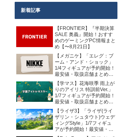
新着記事
【FRONTIER】『半期決算
SALE 奥義』開始！おすす
めのゲーミングPC情報まと
め【〜8月21日】
【メガニケ】「エレグ：ブ
ーム・アンド・ショック」
1/4フィギュアが予約開始！
最安値・取扱店舗まとめ
【2027年10月発売】
【学マス】花海咲季 雨上が
りのアイリス 特訓前Ver.」
1/7フィギュアが予約開始！
最安値・取扱店舗まとめ
【2027年4月発売】
【ライザ3】「ライザ(ライ
ザリン・シュタウト)ウェデ
ィングStyle」1/7フィギュ
アが予約開始！最安値・取
扱店舗まとめ【2027年4月