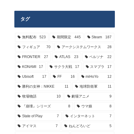
タグ
無料配布
523
期間限定
445
Steam
187
フィギュア
70
アークシステムワークス
28
FRONTIER
27
ATLAS
23
ペルソナ
22
KONAMI
17
サクラ大戦
17
スマブラ
17
Ubisoft
17
FF
16
miHoYo
12
勝利の女神：NIKKE
11
地球防衛軍
11
牧場物語
10
劇場アニメ
9
『崩壊』シリーズ
8
ウマ娘
8
State of Play
7
インターネット
7
アイマス
7
ねんどろいど
5