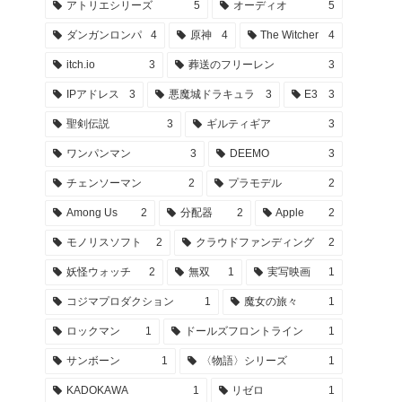
アトリエシリーズ
5
オーディオ
5
ダンガンロンパ
4
原神
4
The Witcher
4
itch.io
3
葬送のフリーレン
3
IPアドレス
3
悪魔城ドラキュラ
3
E3
3
聖剣伝説
3
ギルティギア
3
ワンパンマン
3
DEEMO
3
チェンソーマン
2
プラモデル
2
Among Us
2
分配器
2
Apple
2
モノリスソフト
2
クラウドファンディング
2
妖怪ウォッチ
2
無双
1
実写映画
1
コジマプロダクション
1
魔女の旅々
1
ロックマン
1
ドールズフロントライン
1
サンボーン
1
〈物語〉シリーズ
1
KADOKAWA
1
リゼロ
1