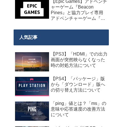
【Epic Games】アドベンチ
発売】
ャーゲーム『Beacon
Pines』と協力プレイ専用
アドベンチャーゲーム『We
Were Here Together』の無
料配布が来週2026年8月14
日午前0時までの期間限定
人気記事
で開始！
【PS3】「HDMI」での出力
画面が突然映らなくなった
時の対処方法について
【PS4】「パッケージ」版
から「ダウンロード」版へ
の切り替え方法について
「ping」値とは？「ms」の
意味や応答速度の改善方法
について