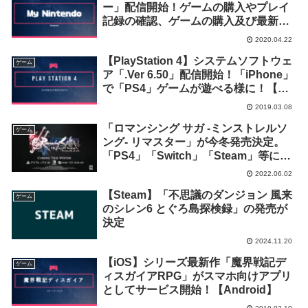
ー」配信開始！ゲームの購入やプレイ
記録の確認、ゲームの購入及び最新情
報等が確認可能な公式無料アプリ
2020.04.22
【PlayStation 4】システムソフトウェ
ゲーム
ア「.Ver 6.50」配信開始！「iPhone」
で「PS4」ゲームが遊べる様に！【ア
ップデート】
2019.03.08
「ロマンシング サガ -ミンストレルソ
ゲーム
ング- リマスター」が今冬発売決定。
「PS4」「Switch」「Steam」等に対
応
2022.06.02
【Steam】「不思議のダンジョン 風来
ゲーム
のシレン6 とぐろ島探検録」の発売が
決定
2024.11.20
【iOS】シリーズ最新作「魔界戦記デ
ゲーム
ィスガイアRPG」がスマホ向けアプリ
としてサービス開始！【Android】