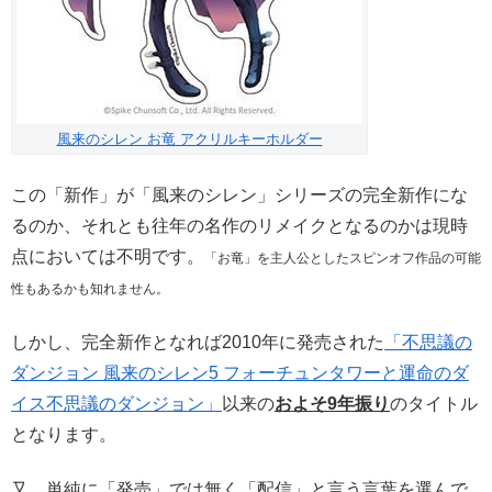
風来のシレン お竜 アクリルキーホルダー
この「新作」が「風来のシレン」シリーズの完全新作にな
るのか、それとも往年の名作のリメイクとなるのかは現時
点においては不明です。
「お竜」を主人公としたスピンオフ作品の可能
性もあるかも知れません。
しかし、完全新作となれば2010年に発売された
「不思議の
ダンジョン 風来のシレン5 フォーチュンタワーと運命のダ
イス不思議のダンジョン」
以来の
およそ9年振り
のタイトル
となります。
又、単純に「発売」では無く「配信」と言う言葉を選んで