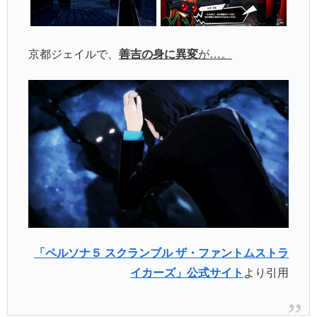
京都ジェイルで、
善吉の身に異変
が…。
「ペルソナ５ スクランブル ザ・ファントムストラ
イカーズ」公式サイト
より引用