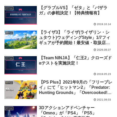
【グラブルVS】「ゼタ」と「バザラ
ゲーム
ガ」の参戦決定！【特典情報有】
2019.10.14
【ライザ3】「ライザ(ライザリン・シ
ゲーム
ュタウト)ウェディングStyle」1/7フィ
ギュアが予約開始！最安値・取扱店舗
まとめ【2027年4月発売】
2026.08.07
【Team NINJA】「仁王2」クローズド
ゲーム
αテストを実施決定！
2019.05.23
【PS Plus】2021年9月の「フリープレ
ゲーム
イ」にて「ヒットマン2」「Predator:
Hunting Grounds」「Overcooked! –
オーバークック 王国のフルコース」等
2021.09.03
3タイトルの配信が決定！
3Dアクションアドベンチャー
ゲーム
「Omno」が「PS4」「PS5」