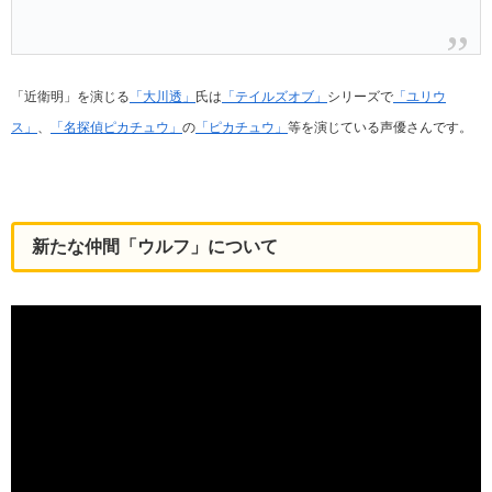
「近衛明」を演じる
「大川透」
氏は
「テイルズオブ」
シリーズで
「ユリウ
ス」
、
「名探偵ピカチュウ」
の
「ピカチュウ」
等を演じている声優さんです。
新たな仲間「ウルフ」について