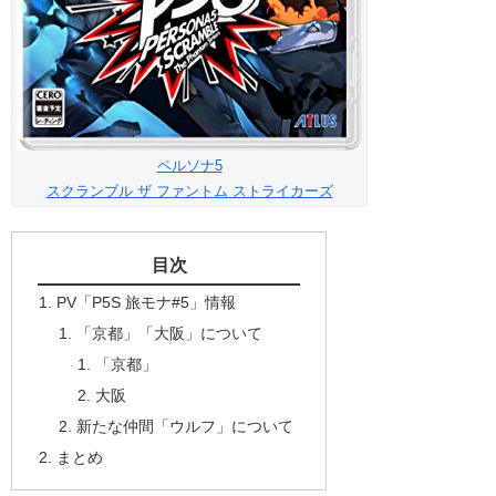
ペルソナ5
スクランブル ザ ファントム ストライカーズ
目次
PV「P5S 旅モナ#5」情報
「京都」「大阪」について
「京都」
大阪
新たな仲間「ウルフ」について
まとめ