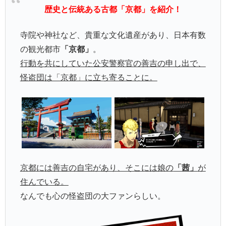
歴史と伝統ある古都「京都」を紹介！
寺院や神社など、貴重な文化遺産があり、日本有数
の観光都市
「京都」
。
行動を共にしていた公安警察官の善吉の申し出で、
怪盗団は「京都」に立ち寄ることに。
京都には善吉の自宅があり、そこには娘の
「茜」
が
住んでいる。
なんでも心の怪盗団の大ファンらしい。