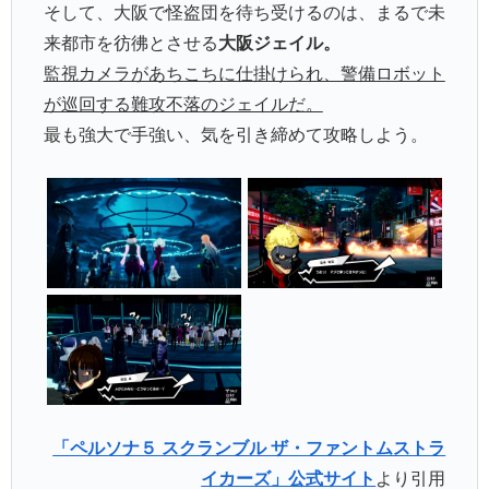
そして、大阪で怪盗団を待ち受けるのは、まるで未
来都市を彷彿とさせる
大阪ジェイル。
監視カメラがあちこちに仕掛けられ、警備ロボット
が巡回する難攻不落のジェイルだ。
最も強大で手強い、気を引き締めて攻略しよう。
「ペルソナ５ スクランブル ザ・ファントムストラ
イカーズ」公式サイト
より引用