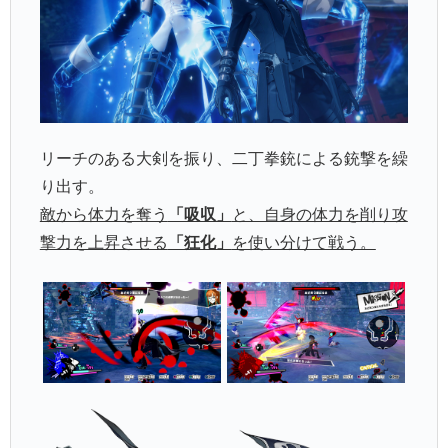
リーチのある大剣を振り、二丁拳銃による銃撃を繰
り出す。
敵から体力を奪う
「吸収」
と、自身の体力を削り攻
撃力を上昇させる
「狂化」
を使い分けて戦う。