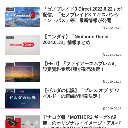
「ゼノブレイド3 Direct 2022.6.22」が
ゲーム
配信。「ゼノブレイド3 エキスパンシ
ョン・パス」等、最新情報が公開
2022.06.23
【ニンダイ】「Nintendo Direct
ゲーム
2024.6.18」情報まとめ
2024.06.18
【FE if】「ファイアーエムブレムif」
ゲーム
設定資料集第4弾が発売決定！
2019.02.26
【ゼルダの伝説】「ブレス オブ ザ ワ
ゲーム
イルド」の続編が開発決定！
2019.06.12
アナログ盤「MOTHER2 ギーグの逆
ゲーム
襲」のオリジナル・イメージ・アルバ