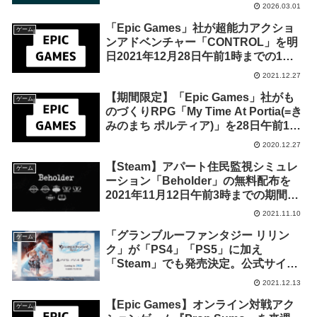
の期間限定で無料配布開始！
2026.03.01
「Epic Games」社が超能力アクショ
ゲーム
ンアドベンチャー「CONTROL」を明
日2021年12月28日午前1時までの1日
限定で無料配布を開始！
2021.12.27
【期間限定】「Epic Games」社がも
ゲーム
のづくりRPG「My Time At Portia(=き
みのまち ポルティア)」を28日午前1時
までの24時間限定で無料配布を開始！
2020.12.27
【Steam】アパート住民監視シミュレ
ゲーム
ーション「Beholder」の無料配布を
2021年11月12日午前3時までの期間限
定で実施
2021.11.10
「グランブルーファンタジー リリン
ゲーム
ク」が「PS4」「PS5」に加え
「Steam」でも発売決定。公式サイト
がリニューアルされ公式ツイッターも
2021.12.13
開設
【Epic Games】オンライン対戦アク
ゲーム