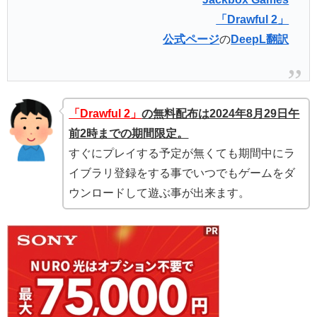
「Drawful 2」
公式ページ
の
DeepL翻訳
「Drawful 2」
の無料配布は2024年8月29日午
前2時までの期間限定。
すぐにプレイする予定が無くても期間中にラ
イブラリ登録をする事でいつでもゲームをダ
ウンロードして遊ぶ事が出来ます。