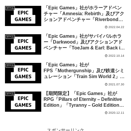
「Epic Games」社がホラーアドベン
ゲーム
チャー「Amnesia: Rebirth」及びアク
ションアドベンチャー「Riverbond」
を来週2022年4月28日終日までの1週間
2022.04.22
限定で無料配布を開始！
「Epic Games」社がサバイバルホラ
ゲーム
ー「Darkwood」及びアクションアド
ベンチャー「ToeJam & Earl: Back in
the Groove!」を来週10月20日終日ま
2022.10.14
での1週間限定で無料配布を開始！
「Epic Games」社が
ゲーム
FPS「Mothergunship」及び鉄道シミ
ュレーション「Train Sim World 2」を
来週2021年8月5日終日までの1週間限
2021.07.30
定で無料配布を開始！
【期間限定】「Epic Games」社が
ゲーム
RPG「Pillars of Eternity – Definitive
Edition」「Tyranny – Gold Edition」
の無料配布を開始
2020.12.11
スポンサーリンク