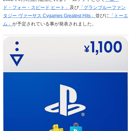
ド・フォー・スピード ヒート」
及び
「グランブルーファン
タジー ヴァーサス Cygames Greatest Hits」
並びに
「トーエ
ム」
が予定されている事が発表されました。