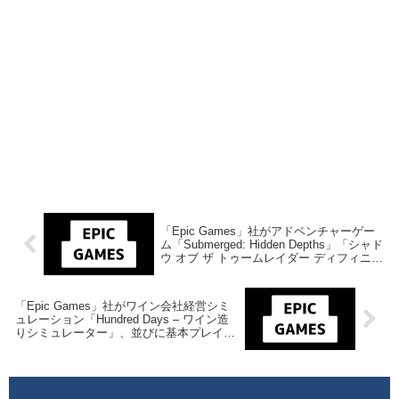
「Epic Games」社がアドベンチャーゲー
ム「Submerged: Hidden Depths」「シャド
ウ オブ ザ トゥームレイダー ディフィニテ
ィブエディション」並びに「Knockout
City」のDLC「Armazillo Bundle」を来週9
月8日終日までの1週間限定で無料配布を開
「Epic Games」社がワイン会社経営シミ
始！
ュレーション「Hundred Days – ワイン造
りシミュレーター」、並びに基本プレイ無
料ゲーム「Realm Royale Reforged」の
DLC「Realm Royale Reforged Epic ローン
チバンドル」を来週9月15日終日までの1週
間限定で無料配布を開始！