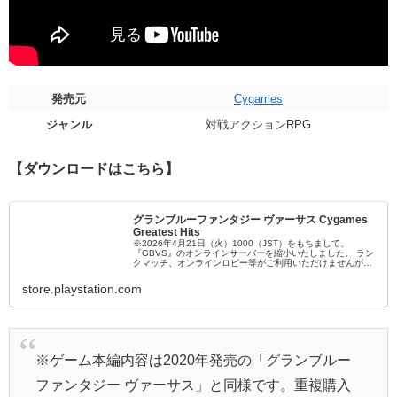
発売元
Cygames
ジャンル
対戦アクションRPG
【ダウンロードはこちら】
グランブルーファンタジー ヴァーサス Cygames
Greatest Hits
※2026年4月21日（火）1000（JST）をもちまして、
『GBVS』のオンラインサーバーを縮小いたしました。 ラン
クマッチ、オンラインロビー等がご利用いただけませんが、
「プレイヤーマッチ」などのルーム対戦は一部制限付きでプ
レイが可能なほか、「カジュアルマッチ」としてオンライン
store.playstation.com
対戦がご利用可能です。 サーバー縮小に伴...
※ゲーム本編内容は2020年発売の「グランブルー
ファンタジー ヴァーサス」と同様です。重複購入