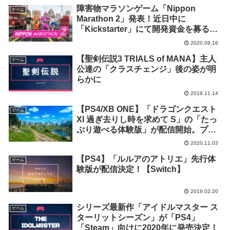
障害物マラソンゲーム「Nippon
ゲーム
Marathon 2」発表！近日中に
「Kickstarter」にて開発資金を募る事
が明らかに
2020.09.16
【聖剣伝説3 TRIALS of MANA】主人
ゲーム
公達の「クラスチェンジ」後の姿が明
らかに
2019.11.14
【PS4/XB ONE】「ドラゴンクエスト
ゲーム
XI 過ぎ去りし時を求めて S」の「たっ
ぷり遊べる体験版」が配信開始。プレ
イ時間は想定10時間
2020.11.03
【PS4】「ルルアのアトリエ」先行体
ゲーム
験版が配信決定！【Switch】
2019.02.20
シリーズ最新作「アイドルマスター ス
ゲーム
ターリットシーズン」が「PS4」
「Steam」向けに2020年に発売決定！