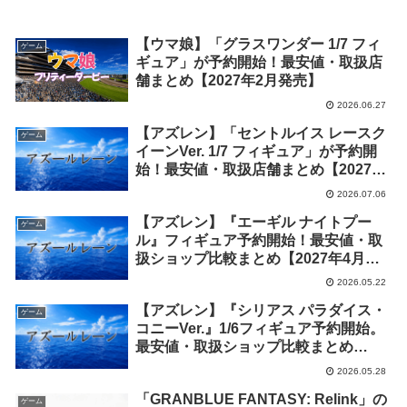
【ウマ娘】「グラスワンダー 1/7 フィ
ゲーム
ギュア」が予約開始！最安値・取扱店
舗まとめ【2027年2月発売】
2026.06.27
【アズレン】「セントルイス レースク
ゲーム
イーンVer. 1/7 フィギュア」が予約開
始！最安値・取扱店舗まとめ【2027年
5月発売】
2026.07.06
【アズレン】『エーギル ナイトプー
ゲーム
ル』フィギュア予約開始！最安値・取
扱ショップ比較まとめ【2027年4月発
売】
2026.05.22
【アズレン】『シリアス パラダイス・
ゲーム
コニーVer.』1/6フィギュア予約開始。
最安値・取扱ショップ比較まとめ
【2027年7月発売】
2026.05.28
「GRANBLUE FANTASY: Relink」の
ゲーム