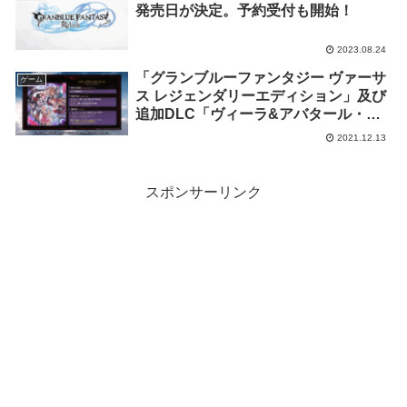
発売日が決定。予約受付も開始！
2023.08.24
「グランブルーファンタジー ヴァーサ
ゲーム
ス レジェンダリーエディション」及び
追加DLC「ヴィーラ&アバタール・ベ
リアル」の発売が2021年12月14日に決
2021.12.13
定
スポンサーリンク