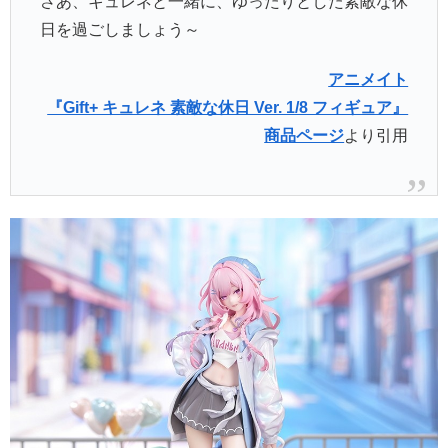
さあ、キュレネと一緒に、ゆったりとした素敵な休
日を過ごしましょう～
アニメイト
『Gift+ キュレネ 素敵な休日 Ver. 1/8 フィギュア』
商品ページ
より引用