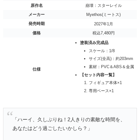
原作名
崩壊：スターレイル
メーカー
Myethos(ミートス)
発売時期
2027年1月
価格
税込7,480円
塗装済み完成品
スケール：1/8
サイズ(全高)：約203mm
素材：PVC＆ABS＆金属
仕様
【セット内容一覧】
フィギュア本体×1
専用ベース×1
「ハーイ、久しぶりね！2人きりの素敵な時間を、
あなたはどう過ごしたいかしら？」