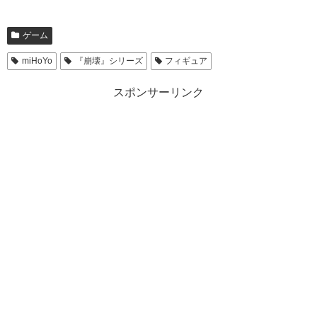
ゲーム
miHoYo
『崩壊』シリーズ
フィギュア
スポンサーリンク