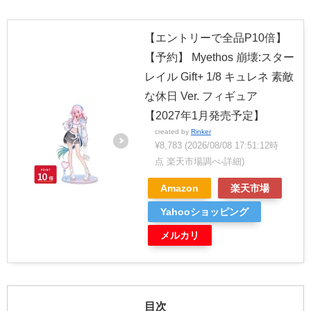
【エントリーで全品P10倍】
【予約】 Myethos 崩壊:スター
レイル Gift+ 1/8 キュレネ 素敵
な休日 Ver. フィギュア
【2027年1月発売予定】
created by
Rinker
¥8,783
(2026/08/08 17:51:12時
点 楽天市場調べ-
詳細)
Amazon
楽天市場
Yahooショッピング
メルカリ
目次