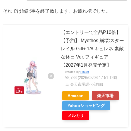
それでは当記事を終了致します。お疲れ様でした。
【エントリーで全品P10倍】
【予約】 Myethos 崩壊:スター
レイル Gift+ 1/8 キュレネ 素敵
な休日 Ver. フィギュア
【2027年1月発売予定】
created by
Rinker
¥8,783
(2026/08/08 17:51:12時
点 楽天市場調べ-
詳細)
Amazon
楽天市場
Yahooショッピング
メルカリ