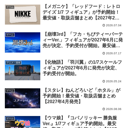
【メガニケ】「レッドフード：レトロ
ゲーム
デイズ 1/7 フィギュア」が予約開始！
最安値・取扱店舗まとめ【2027年2月
発売】
2026.07.04
【崩壊3rd】「フカ・ちびティーパーテ
ゲーム
ィーVer.」フィギュアが2027年6月に発
売が決定、予約受付が開始。最安値・
取扱ショップ情報まとめ
2026.07.17
【化物語】「羽川翼」の1/7スケールフ
アニメ・漫画
ィギュアが2027年6月に発売が決定、
予約受付が開始。
2026.05.24
【スタレ】ねんどろいど「ホタル」が
ゲーム
予約開始！最安値・取扱店舗まとめ
【2027年4月発売】
2026.08.06
【ウマ娘】『コパノリッキー 勝負服
ゲーム
Ver.』1/7フィギュア予約開始。最安