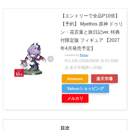
【エントリーで全品P10倍】
【予約】 Myethos 原神 ドゥリ
ン・花言葉と旅日記ver. 特典
付限定版 フィギュア 【2027
年4月発売予定】
created by
Rinker
¥11,625
(2026/08/06 15:51:02時
点 楽天市場調べ-
詳細)
Amazon
楽天市場
Yahooショッピング
メルカリ
目次