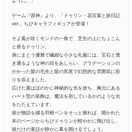
ように。」
ゲーム『原神』より、「ドゥリン・花言葉と旅日記
ver.」ちびキャラフィギュアが登場！
そよ風が吹くモンドの一角で、芝生の上にちょこん
と座るドゥリン。
身にまとう優雅で繊細な小さな礼服には、宝石と透
き通るような神の目をあしらい、グラデーションの
かかった髪の毛先と龍の尻尾で幻想的な雰囲気に彩
りを添えました。
広げた翼はほのかに神秘的な光を放ち、胸元にある
ハート型の装飾は、魔法を宿しているかのような光
をたたえています。
彼が物語を綴る羽根ペンをそっと握れば、開かれた
本のページからちびドゥリンが軽やかに飛び出し、
彼だけの童話が静かに幕を開けるでしょう。