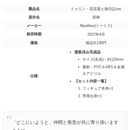
製品名
ドゥリン・花言葉と旅日記ver.
原作名
原神
メーカー
Myethos(ミートス)
発売時期
2027年4月
価格
税込9,130円
塗装済み完成品
サイズ(全高)：約125mm
素材：PVC＆ABS＆金属
＆アクリル
仕様
【セット内容一覧】
フィギュア本体×1
専用台座×1
「どこにいようと、仲間と善意が共に寄り添います