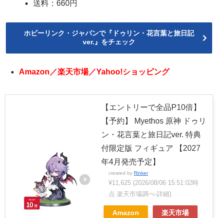
送料：660円
ホビーリンク・ジャパンで『ドゥリン・花言葉と旅日記
ver.』をチェック
Amazon／楽天市場／Yahoo!ショッピング
【エントリーで全品P10倍】
【予約】 Myethos 原神 ドゥリ
ン・花言葉と旅日記ver. 特典
付限定版 フィギュア 【2027
年4月発売予定】
created by
Rinker
¥11,625
(2026/08/06 15:51:02時
点 楽天市場調べ-
詳細)
Amazon
楽天市場