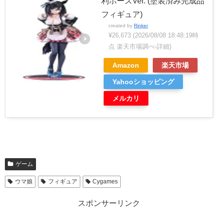
利ポーズVer. (塗装済み完成品
フィギュア)
created by
Rinker
¥26,673
(2026/08/08 18:48:19時
点 楽天市場調べ-
詳細)
Amazon
楽天市場
Yahooショッピング
メルカリ
ゲーム
ウマ娘
フィギュア
Cygames
スポンサーリンク