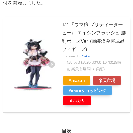
付を開始しました。
1/7 『ウマ娘 プリティーダー
ビー』 エイシンフラッシュ 勝
利ポーズVer. (塗装済み完成品
フィギュア)
created by
Rinker
¥26,673
(2026/08/08 18:48:19時
点 楽天市場調べ-
詳細)
Amazon
楽天市場
Yahooショッピング
メルカリ
目次