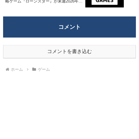
略ゲーム『ローンスター』が来週2026年6
月5日午前0時までの期間限定で無料配布を
開始！
コメント
コメントを書き込む
ホーム
ゲーム