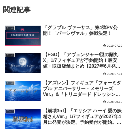
関連記事
「グラブル ヴァーサス」第4弾PV公
ゲーム
開！「パーシヴァル」参戦決定！
2019.07.29
【FGO】「アヴェンジャー/謎の蘭丸
ゲーム
X」1/7フィギュアが予約開始！最安
値・取扱店舗まとめ【2027年6月発
売】
2026.07.31
【アズレン】フィギュア『フォーミダ
ゲーム
ブル アニバーサリー・メモリーズ
Ver.』&『トリニダード ドレッシン
グ・トラッパーVer.』の予約受付が開
2026.05.19
始。最安値や取扱ショップまとめ
【崩壊3rd】「エリシア ハーイ 愛の妖
ゲーム
精さんVer.」1/7フィギュアが2027年4
月に発売が決定、予約受付が開始。最
安値・取扱ショップ情報まとめ