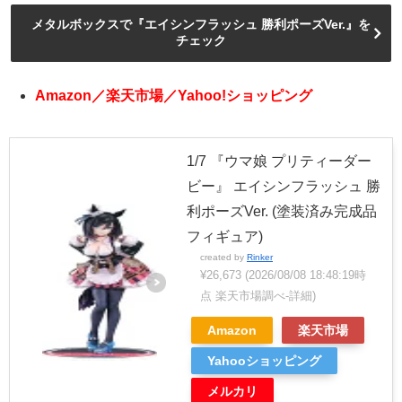
メタルボックスで『エイシンフラッシュ 勝利ポーズVer.』を
チェック
Amazon／楽天市場／Yahoo!ショッピング
1/7 『ウマ娘 プリティーダー
ビー』 エイシンフラッシュ 勝
利ポーズVer. (塗装済み完成品
フィギュア)
created by
Rinker
¥26,673
(2026/08/08 18:48:19時
点 楽天市場調べ-
詳細)
Amazon
楽天市場
Yahooショッピング
メルカリ