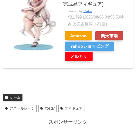
完成品フィギュア)
created by
Rinker
¥21,799
(2026/08/08 04:55:50時
点 楽天市場調べ-
詳細)
Amazon
楽天市場
Yahooショッピング
メルカリ
ゲーム
アズールレーン
Yostar
フィギュア
スポンサーリンク