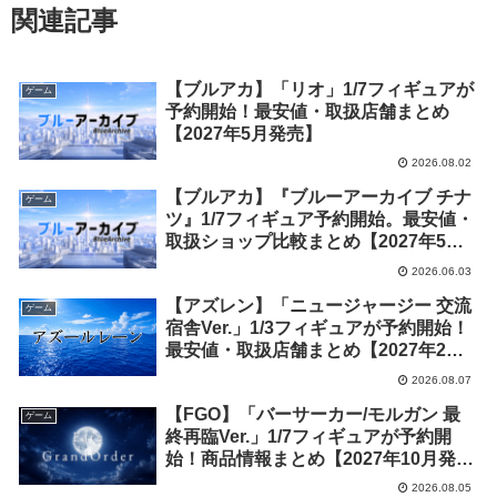
関連記事
【ブルアカ】「リオ」1/7フィギュアが
ゲーム
予約開始！最安値・取扱店舗まとめ
【2027年5月発売】
2026.08.02
【ブルアカ】『ブルーアーカイブ チナ
ゲーム
ツ』1/7フィギュア予約開始。最安値・
取扱ショップ比較まとめ【2027年5月
発売】
2026.06.03
【アズレン】「ニュージャージー 交流
ゲーム
宿舎Ver.」1/3フィギュアが予約開始！
最安値・取扱店舗まとめ【2027年2月
発売】
2026.08.07
【FGO】「バーサーカー/モルガン 最
ゲーム
終再臨Ver.」1/7フィギュアが予約開
始！商品情報まとめ【2027年10月発
売】
2026.08.05