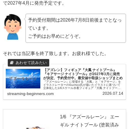
で2027年4月に発売予定です。
予約受付期間は2026年7月8日前後までとなっ
ています。
ご予約はお早めにどうぞ。
それでは当記事を終了致します。お疲れ様でした。
【アズレン】フィギュア『大鳳 ナイトプール』
『キアサージ ナイトプール』が2027年3月に発売
が決定、予約受付中。最安値や取扱ショップまとめ
『アズールレーン』に登場する「大鳳」と「キアサージ」を
イラストレーターのGuchico氏が描いたイラストに基づいて
立体化した1/6スケール水着フィギュア『大鳳 ナイトプー
ル』『キアサージ ナイトプール』が予約受付中。最安値や取
2026.07.14
streaming-beginners.com
扱ショップなど情報をまとめました。
1/6 『アズールレーン』 エー
ギル ナイトプール (塗装済み