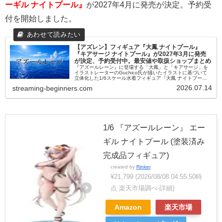
ーギル ナイトプール』
が2027年4月に発売が決定。予約受
付を開始しました。
【アズレン】フィギュア『大鳳 ナイトプール』
『キアサージ ナイトプール』が2027年3月に発売
が決定、予約受付中。最安値や取扱ショップまとめ
『アズールレーン』に登場する「大鳳」と「キアサージ」を
イラストレーターのGuchico氏が描いたイラストに基づいて
立体化した1/6スケール水着フィギュア『大鳳 ナイトプー
ル』『キアサージ ナイトプール』が予約受付中。最安値や取
2026.07.14
streaming-beginners.com
扱ショップなど情報をまとめました。
1/6 『アズールレーン』 エー
ギル ナイトプール (塗装済み
完成品フィギュア)
created by
Rinker
¥21,799
(2026/08/08 04:55:50時
点 楽天市場調べ-
詳細)
Amazon
楽天市場