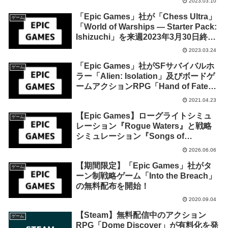
2023.03.10
「Epic Games」社が「Chess Ultra」
ゲーム
「World of Warships — Starter Pack:
Ishizuchi」を来週2023年3月30日終日
までの期間限定で無料配布を開始！
2023.03.24
「Epic Games」社がSFサバイバルホ
ゲーム
ラー「Alien: Isolation」及びボードゲ
ームアクションRPG「Hand of Fate
2」等2作品を4月29日終日までの1週間
2021.04.23
限定で無料配布を開始！
【Epic Games】ローグライトシミュ
ゲーム
レーション『Rogue Waters』と戦略
シミュレーション『Songs of
Conquest』が来週2026年6月12日午
2026.06.06
前0時までの期間限定で無料配布を開
【期間限定】「Epic Games」社がタ
始！
ゲーム
ーン制戦略ゲーム「Into the Breach」
の無料配布を開始！
2020.09.04
【Steam】無料配信中のアクション
ゲーム
RPG「Dome Discover」が有料化を発