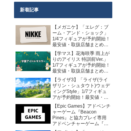
新着記事
【メガニケ】「エレグ：ブ
ーム・アンド・ショック」
1/4フィギュアが予約開始！
最安値・取扱店舗まとめ
【2027年10月発売】
【学マス】花海咲季 雨上が
りのアイリス 特訓前Ver.」
1/7フィギュアが予約開始！
最安値・取扱店舗まとめ
【2027年4月発売】
【ライザ3】「ライザ(ライ
ザリン・シュタウト)ウェデ
ィングStyle」1/7フィギュ
アが予約開始！最安値・取
扱店舗まとめ【2027年4月
【Epic Games】アドベンチ
発売】
ャーゲーム『Beacon
Pines』と協力プレイ専用
アドベンチャーゲーム『We
Were Here Together』の無