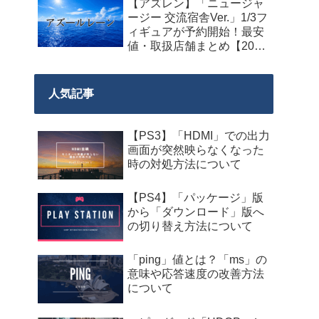
【アズレン】「ニュージャ
料配布が来週2026年8月14
ージー 交流宿舎Ver.」1/3フ
日午前0時までの期間限定
ィギュアが予約開始！最安
で開始！
値・取扱店舗まとめ【2027
年2月発売】
人気記事
【PS3】「HDMI」での出力
画面が突然映らなくなった
時の対処方法について
【PS4】「パッケージ」版
から「ダウンロード」版へ
の切り替え方法について
「ping」値とは？「ms」の
意味や応答速度の改善方法
について