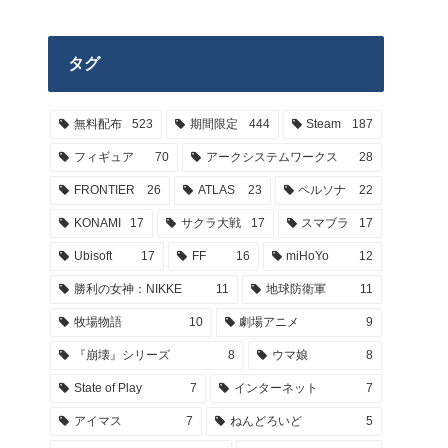
タグ
無料配布
523
期間限定
444
Steam
187
フィギュア
70
アークシステムワークス
28
FRONTIER
26
ATLAS
23
ペルソナ
22
KONAMI
17
サクラ大戦
17
スマブラ
17
Ubisoft
17
FF
16
miHoYo
12
勝利の女神：NIKKE
11
地球防衛軍
11
牧場物語
10
劇場アニメ
9
『崩壊』シリーズ
8
ウマ娘
8
State of Play
7
インターネット
7
アイマス
7
ねんどろいど
5