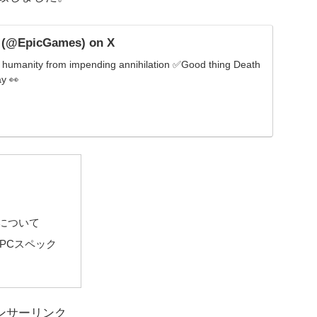
 (@EpicGames) on X
e humanity from impending annihilation ✅Good thing Death
ay 👀
」について
なPCスペック
ンサーリンク