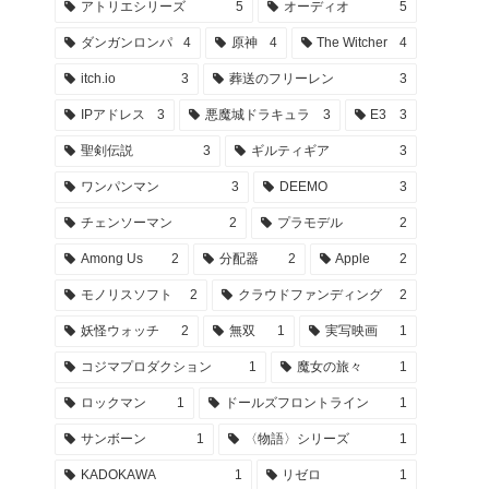
アトリエシリーズ
5
オーディオ
5
ダンガンロンパ
4
原神
4
The Witcher
4
itch.io
3
葬送のフリーレン
3
IPアドレス
3
悪魔城ドラキュラ
3
E3
3
聖剣伝説
3
ギルティギア
3
ワンパンマン
3
DEEMO
3
チェンソーマン
2
プラモデル
2
Among Us
2
分配器
2
Apple
2
モノリスソフト
2
クラウドファンディング
2
妖怪ウォッチ
2
無双
1
実写映画
1
コジマプロダクション
1
魔女の旅々
1
ロックマン
1
ドールズフロントライン
1
サンボーン
1
〈物語〉シリーズ
1
KADOKAWA
1
リゼロ
1