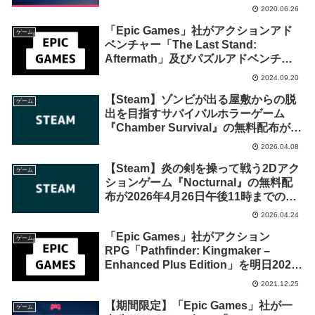
Game」の無料配布を開始！
2020.06.26
「Epic Games」社がアクションアド
ゲーム
ベンチャー「The Last Stand:
Aftermath」及びパズルアドベンチャ
ー「TOEM」を来週2024年9月26日終
2024.09.20
日までの期間限定で無料配布を開始！
【Steam】ゾンビが出る屋敷からの脱
ゲーム
出を目指すサバイバルホラーゲーム
『Chamber Survival』の無料配布が
2026年4月10日午前2時までの期間限定
2026.04.08
で開始
【Steam】炎の剣を操って戦う2Dアク
ゲーム
ションゲーム『Nocturnal』の無料配
布が2026年4月26日午後11時までの期
間限定で開始
2026.04.24
「Epic Games」社がアクション
ゲーム
RPG「Pathfinder: Kingmaker –
Enhanced Plus Edition」を明日2021
年12月26日午前1時までの1日限定で無
2021.12.25
料配布を開始！
【期間限定】「Epic Games」社が一
ゲーム