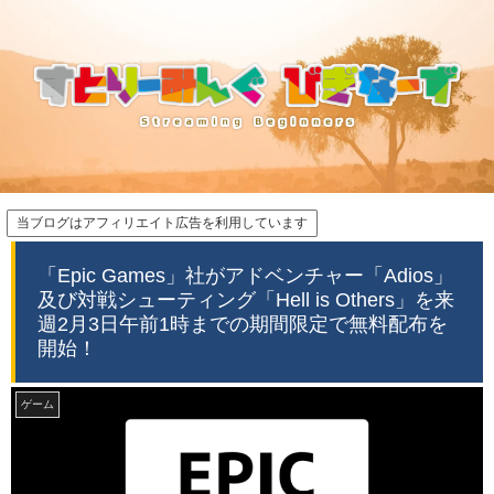
当ブログはアフィリエイト広告を利用しています
「Epic Games」社がアドベンチャー「Adios」
及び対戦シューティング「Hell is Others」を来
週2月3日午前1時までの期間限定で無料配布を
開始！
ゲーム