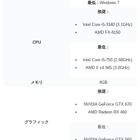
最低：
Windows 7
推奨：
Intel Core i5-3340 (3.1GHz)
AMD FX-8150
CPU
最低：
Intel Core i5-750 (2.68GHz)
AMD II x4 945 (3.0GHz)
メモリ
4GB
推奨：
NVIDIA GeForce GTX 670
AMD Radeon RX 460
グラフィック
最低：
NVIDIA GeForce GTX 560