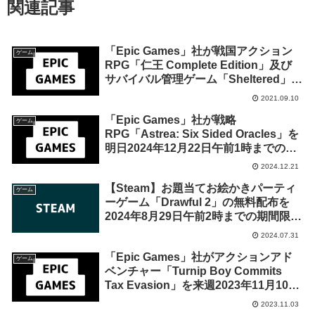
関連記事
「Epic Games」社が戦国アクション
ゲーム
RPG「仁王 Complete Edition」及び
サバイバル管理ゲーム「Sheltered」を
来週2021年9月16日終日までの1週間限
2021.09.10
定で無料配布を開始！
「Epic Games」社が戦略
ゲーム
RPG「Astrea: Six Sided Oracles」を
明日2024年12月22日午前1時までの期
間限定で無料配布を開始！
2024.12.21
【Steam】お題当てお絵かきパーティ
ゲーム
ーゲーム「Drawful 2」の無料配布を
2024年8月29日午前2時までの期間限定
で実施
2024.07.31
「Epic Games」社がアクションアド
ゲーム
ベンチャー「Turnip Boy Commits
Tax Evasion」を来週2023年11月10日
午前1時までの期間限定で無料配布を開
2023.11.03
始！