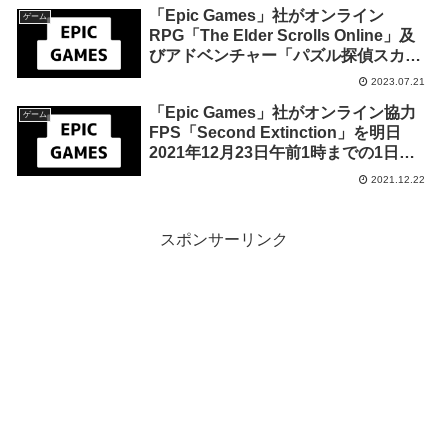
「Epic Games」社がオンライン
ゲーム
RPG「The Elder Scrolls Online」及
びアドベンチャー「パズル探偵スカウ
ト 失われたデータの陰謀」を来週2023
2023.07.21
年7月27日終日までの期間限定で無料
「Epic Games」社がオンライン協力
配布を開始！
ゲーム
FPS「Second Extinction」を明日
2021年12月23日午前1時までの1日限
定で無料配布を開始！
2021.12.22
スポンサーリンク