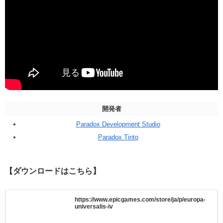
開発者
Paradox Development Studio
Paradox Tinto
【ダウンロードはこちら】
https://www.epicgames.com/store/ja/p/europa-
universalis-iv