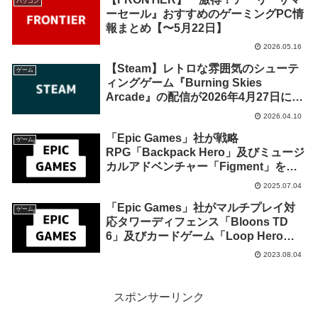
パソコン
ーセール』おすすめのゲーミングPC情
報まとめ【〜5月22日】
2026.05.16
【Steam】レトロな雰囲気のシューテ
ゲーム
ィングゲーム『Burning Skies
Arcade』の配信が2026年4月27日に終
了が告知
2026.04.10
「Epic Games」社が戦略
ゲーム
RPG「Backpack Hero」及びミュージ
カルアドベンチャー「Figment」を来
週2025年7月10日までの期間限定で無
2025.07.04
料配布を開始！
「Epic Games」社がマルチプレイ対
ゲーム
応タワーディフェンス「Bloons TD
6」及びカードゲーム「Loop Hero」
を来週2023年8月10日終日までの期間
2023.08.04
限定で無料配布を開始！
スポンサーリンク