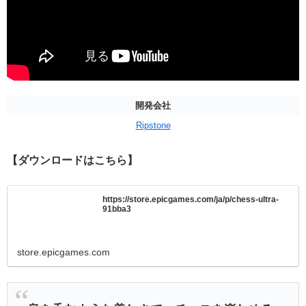
開発会社
Ripstone
【ダウンロードはこちら】
https://store.epicgames.com/ja/p/chess-ultra-
91bba3
store.epicgames.com