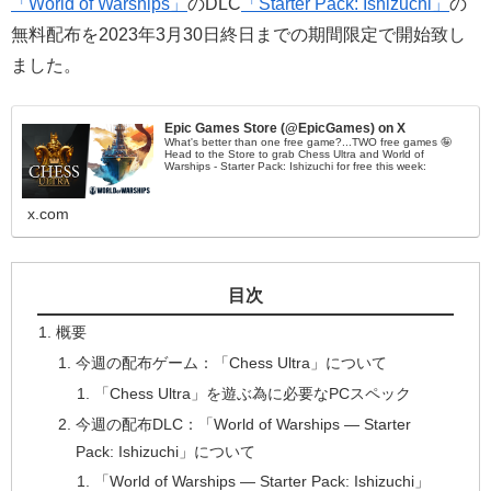
「World of Warships」
のDLC
「Starter Pack: Ishizuchi」
の
無料配布を2023年3月30日終日までの期間限定で開始致し
ました。
Epic Games Store (@EpicGames) on X
What's better than one free game?...TWO free games 🤪
Head to the Store to grab Chess Ultra and World of
Warships - Starter Pack: Ishizuchi for free this week:
x.com
目次
概要
今週の配布ゲーム：「Chess Ultra」について
「Chess Ultra」を遊ぶ為に必要なPCスペック
今週の配布DLC：「World of Warships — Starter
Pack: Ishizuchi」について
「World of Warships — Starter Pack: Ishizuchi」