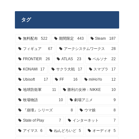
タグ
無料配布
522
期間限定
443
Steam
187
フィギュア
67
アークシステムワークス
28
FRONTIER
26
ATLAS
23
ペルソナ
22
KONAMI
17
サクラ大戦
17
スマブラ
17
Ubisoft
17
FF
16
miHoYo
12
地球防衛軍
11
勝利の女神：NIKKE
10
牧場物語
10
劇場アニメ
9
『崩壊』シリーズ
8
ウマ娘
8
State of Play
7
インターネット
7
アイマス
6
ねんどろいど
5
オーディオ
5