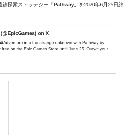
遺跡探索ストラテジー
「Pathway」
を2020年6月25日終
 (@EpicGames) on X
️Adventure into the strange unknown with Pathway by
y free on the Epic Games Store until June 25. Outwit your