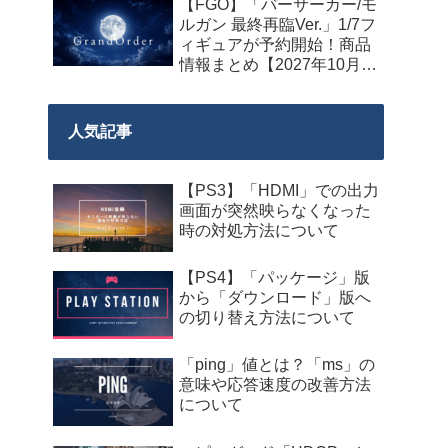
【FGO】「バーサーカー/モ
の期間限定で開始
ルガン 最終再臨Ver.」1/7フ
ィギュアが予約開始！商品
情報まとめ【2027年10月発
売】
人気記事
【PS3】「HDMI」での出力
画面が突然映らなくなった
時の対処方法について
【PS4】「パッケージ」版
から「ダウンロード」版へ
の切り替え方法について
「ping」値とは？「ms」の
意味や応答速度の改善方法
について