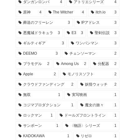
ダンガンロンパ
4
アトリエシリーズ
4
原神
4
The Witcher
4
itch.io
3
葬送のフリーレン
3
IPアドレス
3
悪魔城ドラキュラ
3
E3
3
聖剣伝説
3
ギルティギア
3
ワンパンマン
3
DEEMO
3
チェンソーマン
2
プラモデル
2
Among Us
2
分配器
2
Apple
2
モノリスソフト
2
クラウドファンディング
2
妖怪ウォッチ
2
無双
1
実写映画
1
コジマプロダクション
1
魔女の旅々
1
ロックマン
1
ドールズフロントライン
1
サンボーン
1
〈物語〉シリーズ
1
KADOKAWA
1
リゼロ
1