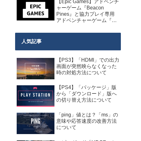
【Epic Games】アドベンチ
発売】
ャーゲーム『Beacon
Pines』と協力プレイ専用
アドベンチャーゲーム『We
Were Here Together』の無
料配布が来週2026年8月14
日午前0時までの期間限定
人気記事
で開始！
【PS3】「HDMI」での出力
画面が突然映らなくなった
時の対処方法について
【PS4】「パッケージ」版
から「ダウンロード」版へ
の切り替え方法について
「ping」値とは？「ms」の
意味や応答速度の改善方法
について