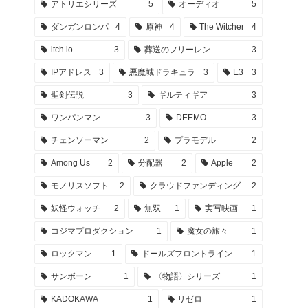
アトリエシリーズ
5
オーディオ
5
ダンガンロンパ
4
原神
4
The Witcher
4
itch.io
3
葬送のフリーレン
3
IPアドレス
3
悪魔城ドラキュラ
3
E3
3
聖剣伝説
3
ギルティギア
3
ワンパンマン
3
DEEMO
3
チェンソーマン
2
プラモデル
2
Among Us
2
分配器
2
Apple
2
モノリスソフト
2
クラウドファンディング
2
妖怪ウォッチ
2
無双
1
実写映画
1
コジマプロダクション
1
魔女の旅々
1
ロックマン
1
ドールズフロントライン
1
サンボーン
1
〈物語〉シリーズ
1
KADOKAWA
1
リゼロ
1