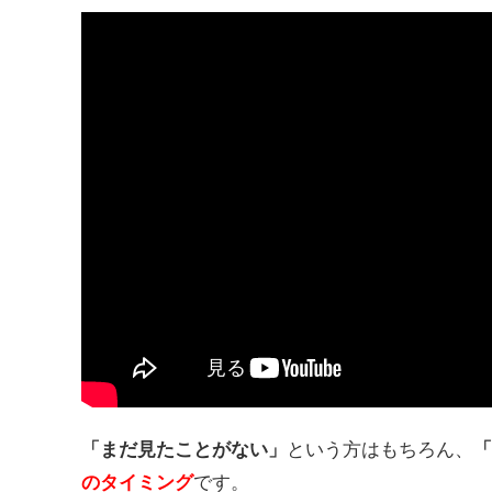
「まだ見たことがない」
という方はもちろん、
「
のタイミング
です。