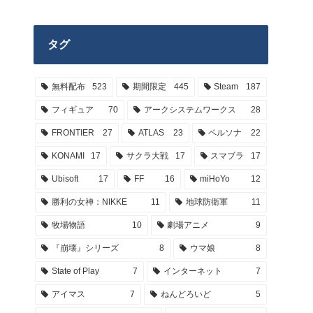
タグ
無料配布
523
期間限定
445
Steam
187
フィギュア
70
アークシステムワークス
28
FRONTIER
27
ATLAS
23
ペルソナ
22
KONAMI
17
サクラ大戦
17
スマブラ
17
Ubisoft
17
FF
16
miHoYo
12
勝利の女神：NIKKE
11
地球防衛軍
11
牧場物語
10
劇場アニメ
9
『崩壊』シリーズ
8
ウマ娘
8
State of Play
7
インターネット
7
アイマス
7
ねんどろいど
5